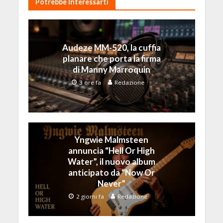
Potrebbe Interessarti
Audeze MM-520, la cuffia
planare che porta la firma
di Manny Marroquin
3 ore fa
Redazione
Yngwie Malmsteen
annuncia “Hell Or High
Water”, il nuovo album
anticipato da “Now Or
Never”
2 giorni fa
Redazione