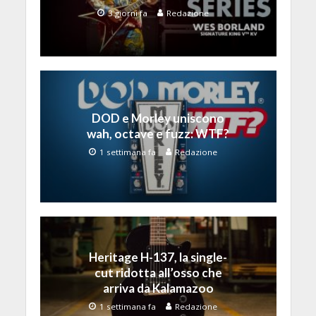
3 giorni fa
Redazione
DOD e Morley uniscono
wah, octave e fuzz: WTF?
1 settimana fa
Redazione
Heritage H-137, la single-
cut ridotta all’osso che
arriva da Kalamazoo
1 settimana fa
Redazione