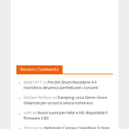
Recents Comments
Mark1971
su
Perché Shure Nexadyne è il
microfono dinamico perfetto per i concerti
Stefano Rofena
su
Damping: cosa fanno i bravi
chitarristi per un tocco senza rumoracci
suhr
su
Nuovi suoni per Helix e HX: disponibile il
firmware 3.80
Thomas
su
Behringer Centaur Overdrive, il clone