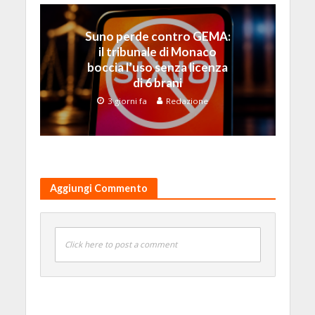
Suno perde contro GEMA:
il tribunale di Monaco
boccia l’uso senza licenza
di 6 brani
3 giorni fa
Redazione
Aggiungi Commento
Click here to post a comment