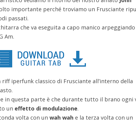
tarristico vediamo il ritorno del nostro amato
John
molto importante perché troviamo un Frusciante ripu
odi passati.
chitarra che va eseguita a capo manico arpeggiando 
C G Am.
iff iperfunk classico di Frusciante all’interno della
asto.
e in questa parte è che durante tutto il brano ogni 
nto un
effetto di
modulazione
.
econda volta con un
wah wah
e la terza volta con un