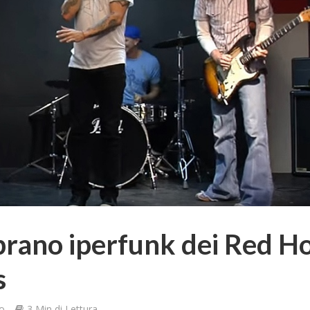
brano iperfunk dei Red H
s
to
3 Min di Lettura