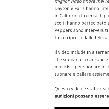
miglior video finora mai re
Dayton e Faris hanno inter
in California in cerca di 
scelti hanno partecipato 
Peppers sono intervenuti 
tutto ripreso dalle teleca
Il video include in alterna
che suonano la canzone e g
musicisti per suonare insi
suonare e ballare assiem
Questo video è stato rea
audizioni possano esser