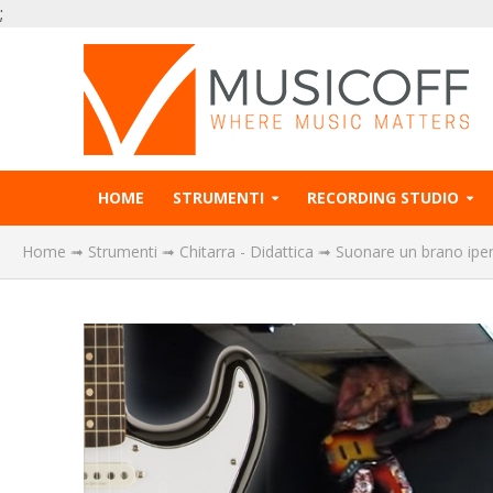
;
HOME
STRUMENTI
RECORDING STUDIO
Home
➟
Strumenti
➟
Chitarra - Didattica
➟
Suonare un brano iper