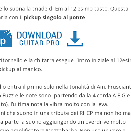
nello suona la triade di Em al 12 esimo tasto. Questa
rla con il
pickup singolo al ponte
.
tornello e la chitarra esegue l’intro iniziale al 12es
pickup al manico.
llo entra il primo solo nella tonalità di Am. Fruscian
Fuzz e le note sono partendo dalla 4 corda A E G e
o), l’ultima nota la vibra molto con la leva.
ni che suono in una tribute dei RHCP ma non ho ma
sta parte la suono aggiungendo un overdrive molto
l mio amplificatore Mezzabarba. Non uso un vero e