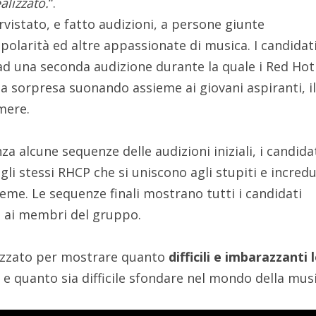
alizzato.
“.
vistato, e fatto audizioni, a persone giunte
popolarità ed altre appassionate di musica. I candidat
ad una seconda audizione durante la quale i Red Hot 
a sorpresa suonando assieme ai giovani aspiranti, i
mere.
nza alcune sequenze delle audizioni iniziali, i candida
li stessi RHCP che si uniscono agli stupiti e incredu
eme. Le sequenze finali mostrano tutti i candidati
e ai membri del gruppo.
lizzato per mostrare quanto
difficili e imbarazzanti 
e
e quanto sia difficile sfondare nel mondo della musi