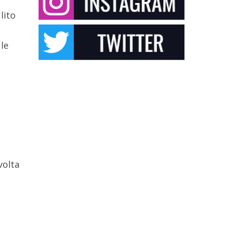
lito
le
volta