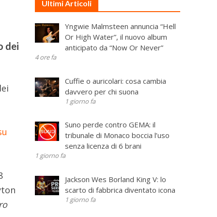
Ultimi Articoli
Yngwie Malmsteen annuncia “Hell
Or High Water”, il nuovo album
o dei
anticipato da “Now Or Never”
4 ore fa
Cuffie o auricolari: cosa cambia
dei
davvero per chi suona
1 giorno fa
Suno perde contro GEMA: il
su
tribunale di Monaco boccia l’uso
senza licenza di 6 brani
1 giorno fa
8
Jackson Wes Borland King V: lo
yton
scarto di fabbrica diventato icona
1 giorno fa
oro