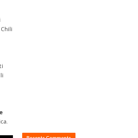
i
Chili
l
ti
li
le
ca.
Recents Comments