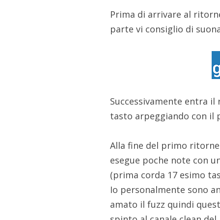
Prima di arrivare al ritor
parte vi consiglio di suona
Successivamente entra il ri
tasto arpeggiando con il 
Alla fine del primo ritorne
esegue poche note con un 
(prima corda 17 esimo tast
Io personalmente sono an
amato il fuzz quindi que
spinto al canale clean de