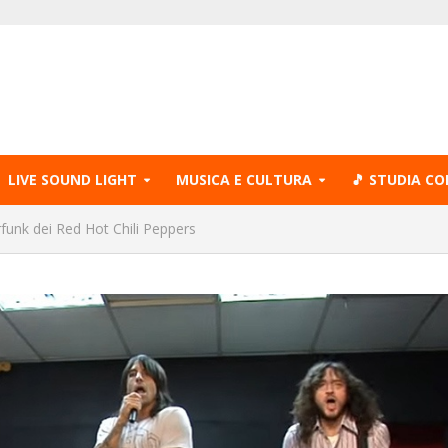
LIVE SOUND LIGHT
MUSICA E CULTURA
🎵 STUDIA CO
funk dei Red Hot Chili Peppers