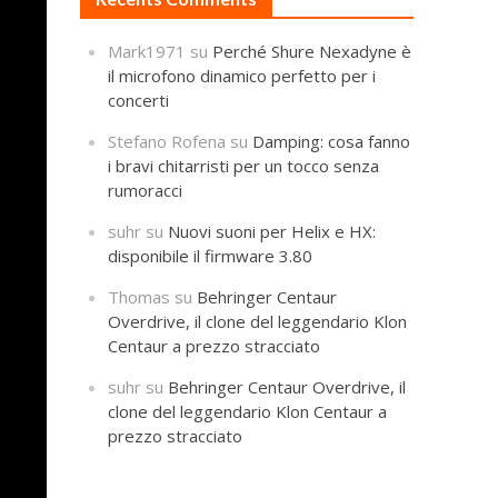
Mark1971
su
Perché Shure Nexadyne è
il microfono dinamico perfetto per i
concerti
Stefano Rofena
su
Damping: cosa fanno
i bravi chitarristi per un tocco senza
rumoracci
suhr
su
Nuovi suoni per Helix e HX:
disponibile il firmware 3.80
Thomas
su
Behringer Centaur
Overdrive, il clone del leggendario Klon
Centaur a prezzo stracciato
suhr
su
Behringer Centaur Overdrive, il
clone del leggendario Klon Centaur a
prezzo stracciato