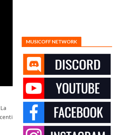
MUSICOFF NETWORK
 La
centi