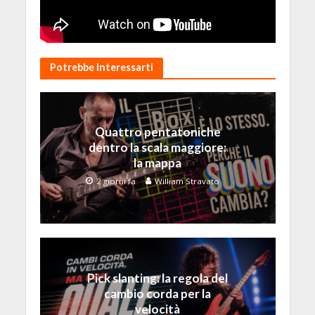
Potrebbe Interessarti
Quattro pentatoniche
dentro la scala maggiore:
la mappa
2 giorni fa
William Stravato
Pick slanting: la regola del
cambio corda per la
velocità