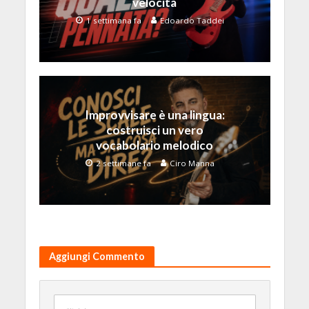
velocità
1 settimana fa
Edoardo Taddei
Improvvisare è una lingua:
costruisci un vero
vocabolario melodico
2 settimane fa
Ciro Manna
Aggiungi Commento