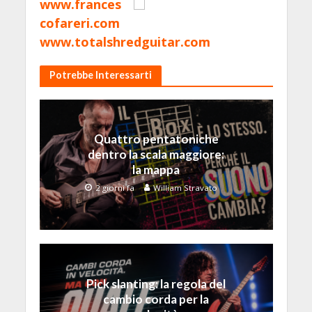
www.frances
cofareri.com
www.totalshredguitar.com
Potrebbe Interessarti
Quattro pentatoniche
dentro la scala maggiore:
la mappa
2 giorni fa
William Stravato
Pick slanting: la regola del
cambio corda per la