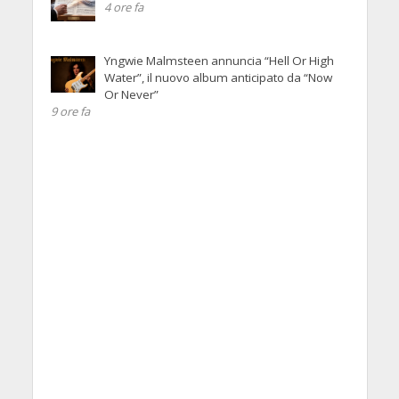
4 ore fa
Yngwie Malmsteen annuncia “Hell Or High
Water”, il nuovo album anticipato da “Now
Or Never”
9 ore fa