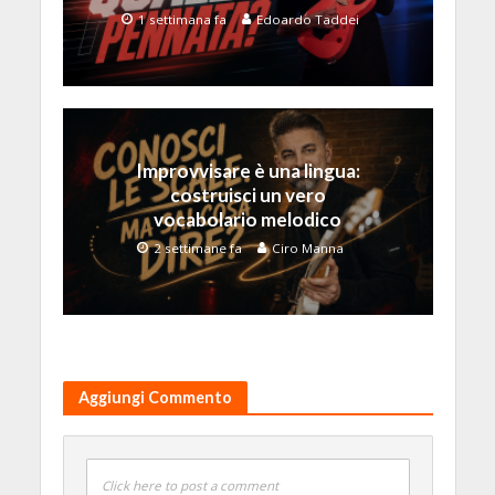
1 settimana fa
Edoardo Taddei
Improvvisare è una lingua:
costruisci un vero
vocabolario melodico
2 settimane fa
Ciro Manna
Aggiungi Commento
Click here to post a comment