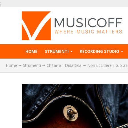
;
HOME
STRUMENTI
RECORDING STUDIO
Home
➟
Strumenti
➟
Chitarra - Didattica
➟
Non uccidere il tuo a