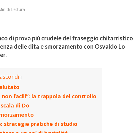
Min di Lettura
nco di prova più crudele del fraseggio chitarristico
ndenza delle dita e smorzamento con Osvaldo Lo
er.
ascondi
alutato
 non facili”: la trappola del controllo
scala di Do
e smorzamento
: strategie pratiche di studio