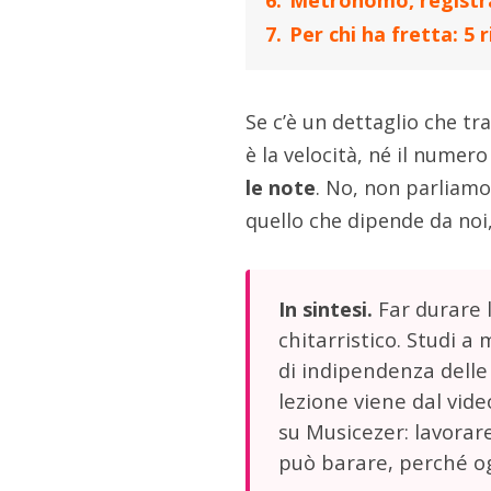
6.
Metronomo, registrat
7.
Per chi ha fretta: 5 
Se c’è un dettaglio che t
è la velocità, né il nume
le note
. No, non parliamo
quello che dipende da noi,
Far durare l
In sintesi.
chitarristico. Studi a
di indipendenza delle 
lezione viene dal vide
su Musicezer: lavorar
può barare, perché og