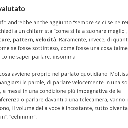
valutato
rafo andrebbe anche aggiunto “sempre se ci se ne r
hiedi a un chitarrista “come si fa a suonare meglio”,
ture, pattern, velocità
. Raramente, invece, di quan
ome se fosse sottinteso, come fosse una cosa talm
a… come saper parlare, insomma
 cosa avviene proprio nel parlato quotidiano. Moltis
angiarsi le parole, di parlare velocemente in una so
 e messi in una condizione più impegnativa delle
ferenza o parlare davanti a una telecamera, vanno 
pono, il volume della voce è incostante, tutto diventa
mm”, “eehmmm”.