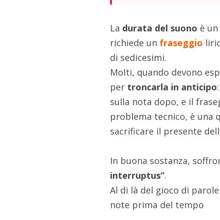
La
durata del suono
è un 
richiede un
fraseggio
liri
di sedicesimi.
Molti, quando devono esp
per
troncarla in anticipo
sulla nota dopo, e il fras
problema tecnico, è una qu
sacrificare il presente de
In buona sostanza, soffron
interruptus”
.
Al di là del gioco di parol
note prima del tempo