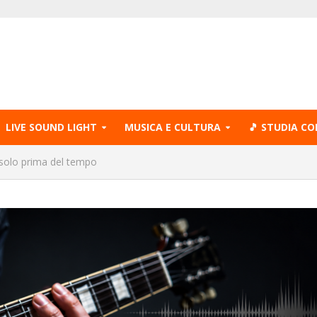
LIVE SOUND LIGHT
MUSICA E CULTURA
🎵 STUDIA CO
ssolo prima del tempo