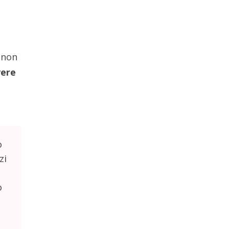
 non
vere
i
o
zi
o