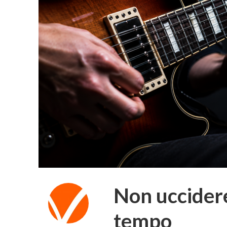
Non uccidere
tempo