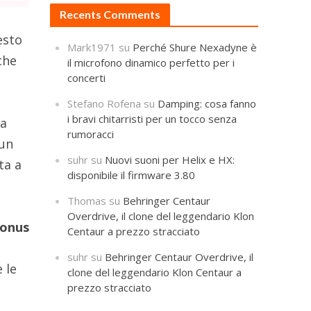
Recents Comments
esto
Mark1971
su
Perché Shure Nexadyne è
che
il microfono dinamico perfetto per i
concerti
Stefano Rofena
su
Damping: cosa fanno
i bravi chitarristi per un tocco senza
ta
rumoracci
 un
suhr
su
Nuovi suoni per Helix e HX:
ta a
disponibile il firmware 3.80
Thomas
su
Behringer Centaur
Overdrive, il clone del leggendario Klon
sonus
Centaur a prezzo stracciato
suhr
su
Behringer Centaur Overdrive, il
e le
clone del leggendario Klon Centaur a
prezzo stracciato