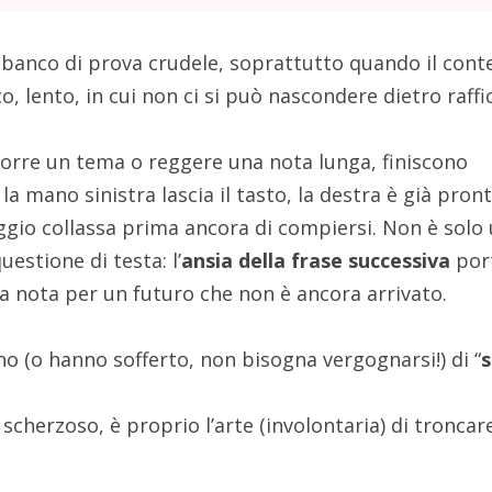
banco di prova crudele, soprattutto quando il cont
co, lento, in cui non ci si può nascondere dietro raffi
orre un tema o reggere una nota lunga, finiscono
: la mano sinistra lascia il tasto, la destra è già pron
eggio collassa prima ancora di compiersi. Non è solo
estione di testa: l’
ansia della frase successiva
por
lla nota per un futuro che non è ancora arrivato.
o (o hanno sofferto, non bisogna vergognarsi!) di “
e scherzoso, è proprio l’arte (involontaria) di troncar