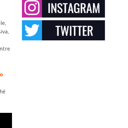
le,
iva,
entre
co
ché