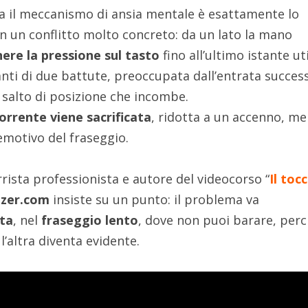
a il meccanismo di ansia mentale è esattamente lo
 in un conflitto molto concreto: da un lato la mano
re la pressione sul tasto
fino all’ultimo istante uti
vanti di due battute, preoccupata dall’entrata success
al salto di posizione che incombe.
orrente viene sacrificata
, ridotta a un accenno, m
emotivo del fraseggio.
arrista professionista e autore del videocorso “
Il toc
ezer.com
insiste su un punto: il problema va
ta
, nel
fraseggio lento
, dove non puoi barare, per
l’altra diventa evidente.