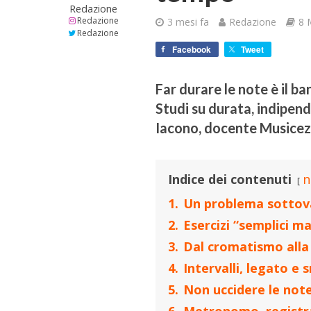
Redazione
Redazione
3 mesi fa
Redazione
8 
Redazione
Facebook
Tweet
Far durare le note è il ba
Studi su durata, indipe
Iacono, docente Musicez
Indice dei contenuti
n
1.
Un problema sottov
2.
Esercizi “semplici ma
3.
Dal cromatismo alla 
4.
Intervalli, legato 
5.
Non uccidere le note