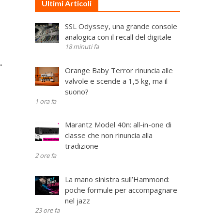
Ultimi Articoli
SSL Odyssey, una grande console
analogica con il recall del digitale
18 minuti fa
.
Orange Baby Terror rinuncia alle
valvole e scende a 1,5 kg, ma il
suono?
1 ora fa
Marantz Model 40n: all-in-one di
classe che non rinuncia alla
tradizione
2 ore fa
La mano sinistra sull’Hammond:
poche formule per accompagnare
nel jazz
23 ore fa