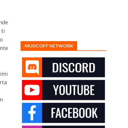
ende
 ti
to
MUSICOFF NETWORK
ente
simi
rta
in