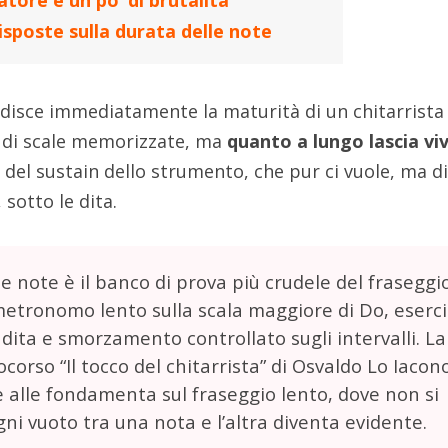
ore e un po’ di brutalità
risposte sulla durata delle note
radisce immediatamente la maturità di un chitarrista
ro di scale memorizzate, ma
quanto a lungo lascia vi
 del sustain dello strumento, che pur ci vuole, ma d
 sotto le dita.
e note è il banco di prova più crudele del fraseggi
 metronomo lento sulla scala maggiore di Do, eserci
dita e smorzamento controllato sugli intervalli. La
ocorso “Il tocco del chitarrista” di Osvaldo Lo Iacon
e alle fondamenta sul fraseggio lento, dove non si
ni vuoto tra una nota e l’altra diventa evidente.