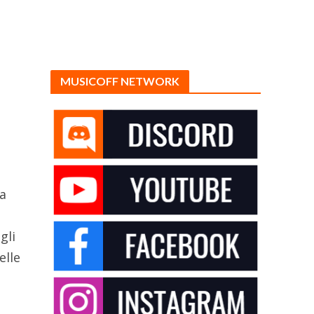
MUSICOFF NETWORK
ua
gli
elle