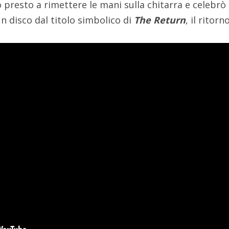
presto a rimettere le mani sulla chitarra e celebrò 
n disco dal titolo simbolico di
The Return
, il ritorno