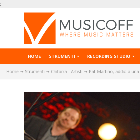
;
HOME
STRUMENTI
RECORDING STUDIO
Home
➟
Strumenti
➟
Chitarra - Artisti
➟
Pat Martino, addio a una 