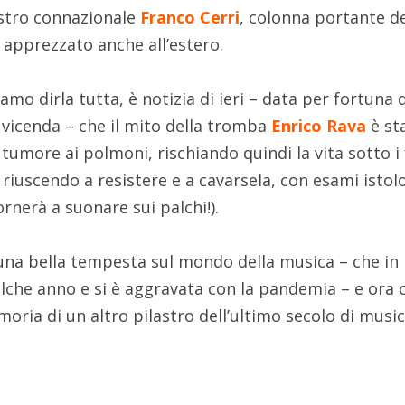
ostro connazionale
Franco Cerri
, colonna portante d
 apprezzato anche all’estero.
amo dirla tutta, è notizia di ieri – data per fortuna 
 vicenda – che il mito della tromba
Enrico Rava
è st
umore ai polmoni, rischiando quindi la vita sotto i 
a riuscendo a resistere e a cavarsela, con esami istol
ornerà a suonare sui palchi!).
una bella tempesta sul mondo della musica – che in
lche anno e si è aggravata con la pandemia – e ora c
ria di un altro pilastro dell’ultimo secolo di music