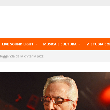
LIVE SOUND LIGHT
MUSICA E CULTURA
🎵 STUDIA CO
leggenda della chitarra Jazz