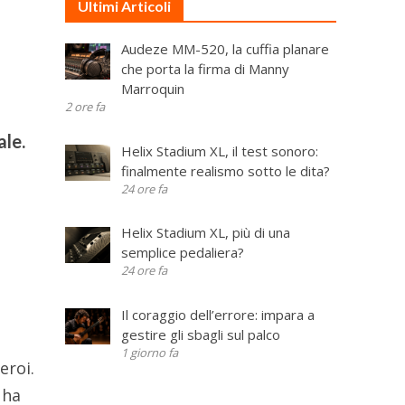
Ultimi Articoli
Audeze MM-520, la cuffia planare
che porta la firma di Manny
Marroquin
2 ore fa
ale.
Helix Stadium XL, il test sonoro:
finalmente realismo sotto le dita?
24 ore fa
Helix Stadium XL, più di una
semplice pedaliera?
24 ore fa
Il coraggio dell’errore: impara a
gestire gli sbagli sul palco
1 giorno fa
eroi.
 ha