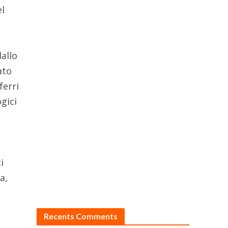
el
dallo
ato
ferri
ogici
i
a,
Recents Comments