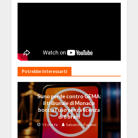
Potrebbe Interessarti
Suno perde contro GEMA:
il tribunale di Monaco
boccia l’uso senza licenza
di 6 brani
13 ore fa
Salvatore Pagano