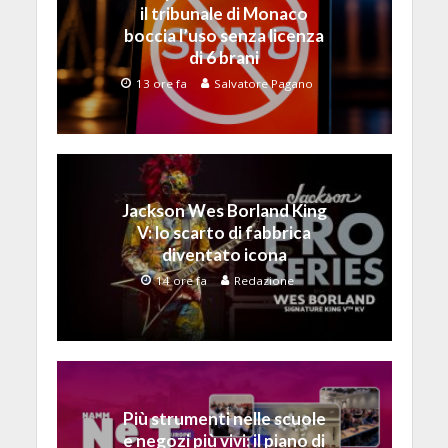
il tribunale di Monaco
boccia l’uso senza licenza
di 6 brani
13 ore fa
Salvatore Pagano
Jackson Wes Borland King
V: lo scarto di fabbrica
diventato icona
14 ore fa
Redazione
Più strumenti nelle scuole
e negozi più vivi: il piano di