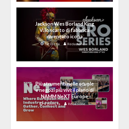
Jackson Wes Borland King
V: lo scarto di fabbrica
diventato icona
14 ore fa
Redazione
Più strumenti nelle scuole
e negozi più vivi: il piano di
NAMM NeXT Europe
4 giorni fa
Redazione