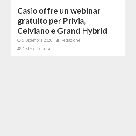
Casio offre un webinar
gratuito per Privia,
Celviano e Grand Hybrid
5 Dicembre 2020
Redazione
2 Min di Lettura
Shares
8
Facebook
Tweet
Fino alla fine del 2021 chi acquisterà
uno dei prodotti Casio delle serie
Privia, Celviano e Celviano Grand
Hybrid avrà diritto a prenotare un
webinar con un dimostratore.