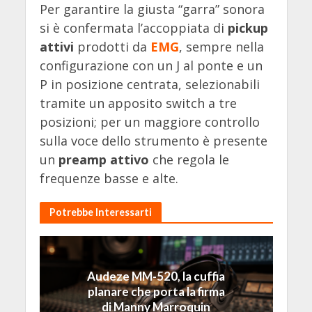
Per garantire la giusta “garra” sonora
si è confermata l’accoppiata di
pickup
attivi
prodotti da
EMG
, sempre nella
configurazione con un J al ponte e un
P in posizione centrata, selezionabili
tramite un apposito switch a tre
posizioni; per un maggiore controllo
sulla voce dello strumento è presente
un
preamp attivo
che regola le
frequenze basse e alte.
Potrebbe Interessarti
Audeze MM-520, la cuffia
planare che porta la firma
di Manny Marroquin