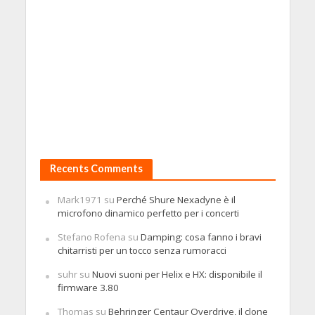
Recents Comments
Mark1971
su
Perché Shure Nexadyne è il
microfono dinamico perfetto per i concerti
Stefano Rofena
su
Damping: cosa fanno i bravi
chitarristi per un tocco senza rumoracci
suhr
su
Nuovi suoni per Helix e HX: disponibile il
firmware 3.80
Thomas
su
Behringer Centaur Overdrive, il clone