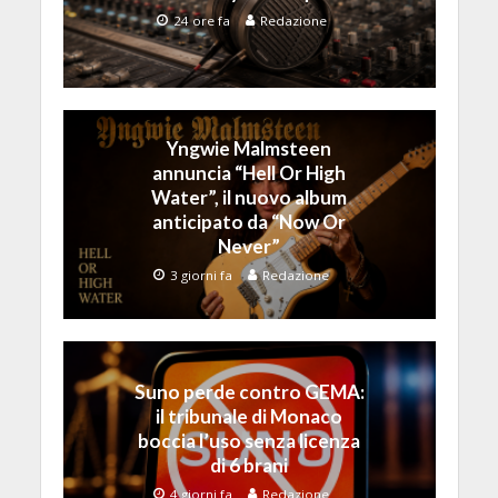
24 ore fa
Redazione
Yngwie Malmsteen
annuncia “Hell Or High
Water”, il nuovo album
anticipato da “Now Or
Never”
3 giorni fa
Redazione
Suno perde contro GEMA:
il tribunale di Monaco
boccia l’uso senza licenza
di 6 brani
4 giorni fa
Redazione