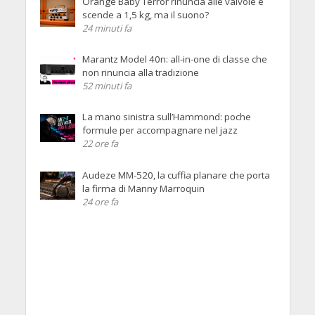
Orange Baby Terror rinuncia alle valvole e
scende a 1,5 kg, ma il suono?
24 minuti fa
Marantz Model 40n: all-in-one di classe che
non rinuncia alla tradizione
52 minuti fa
La mano sinistra sull’Hammond: poche
formule per accompagnare nel jazz
22 ore fa
Audeze MM-520, la cuffia planare che porta
la firma di Manny Marroquin
24 ore fa