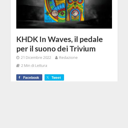
KHDK In Waves, il pedale
per il suono dei Trivium
21 Dicembre 2022
Redazione
2 Min di Lettura
Facebook
Tweet
Un'edizione limitata per questo amp-
booster destinato a potenziare il
suono di Matt Heafy e Corey
Beaulieu.