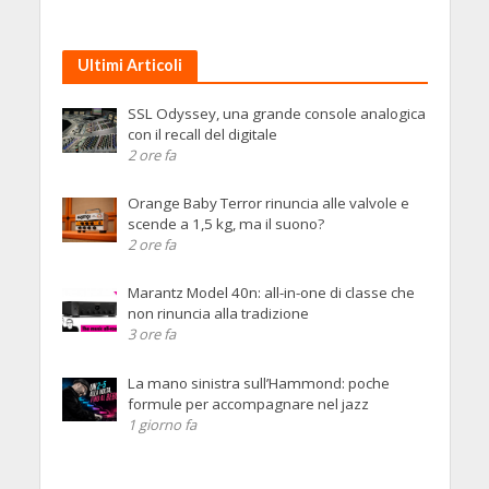
Ultimi Articoli
SSL Odyssey, una grande console analogica
con il recall del digitale
2 ore fa
Orange Baby Terror rinuncia alle valvole e
scende a 1,5 kg, ma il suono?
2 ore fa
Marantz Model 40n: all-in-one di classe che
non rinuncia alla tradizione
3 ore fa
La mano sinistra sull’Hammond: poche
formule per accompagnare nel jazz
1 giorno fa