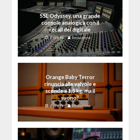
SSL Odyssey, una grande
console analogica con il
recall del digitale
2 ore fa
Redazione
Orange Baby Terror
rinuncia alle valvole e
scende a 1,5 kg, ma il
suono?
2 ore fa
Redazione