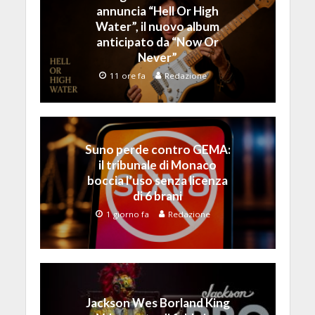
annuncia “Hell Or High
Water”, il nuovo album
anticipato da “Now Or
Never”
11 ore fa
Redazione
Suno perde contro GEMA:
il tribunale di Monaco
boccia l’uso senza licenza
di 6 brani
1 giorno fa
Redazione
Jackson Wes Borland King