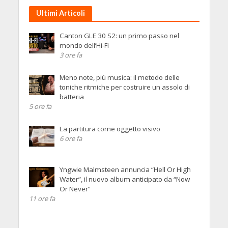
Ultimi Articoli
Canton GLE 30 S2: un primo passo nel
mondo dell’Hi-Fi
3 ore fa
Meno note, più musica: il metodo delle
toniche ritmiche per costruire un assolo di
batteria
5 ore fa
La partitura come oggetto visivo
6 ore fa
Yngwie Malmsteen annuncia “Hell Or High
Water”, il nuovo album anticipato da “Now
Or Never”
11 ore fa