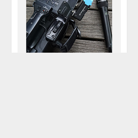
Sennheiser AVX Wireless
System
14 Maggio 2015
Francesco Passarelli
3 Min di Lettura
Facebook
Tweet
Il Gruppo Sennheiser è stato fondato
nel 1945 a Wedemark in bassa