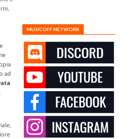
rni,
MUSICOFF NETWORK
e
ne
ppia
o ad
vata
.
nale,
iore