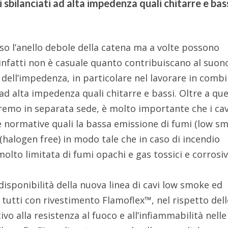
bilanciati ad alta impedenza quali chitarre e bass
o l’anello debole della
catena ma a volte possono
 infatti non è casuale quanto contribuiscano al suon
 dell’impedenza, in particolare nel lavorare in comb
ad alta impedenza quali chitarre e bassi. Oltre a qu
emo in separata sede, è molto importante che i cav
e normative quali la bassa emissione di fumi
(low sm
(halogen free) in modo tale che in caso di incendio
lto limitata di fumi opachi e gas tossici e corrosiv
disponibilità della nuova linea di cavi low smoke ed
tutti con rivestimento Flamoflex™, nel rispetto del
vo alla resistenza al fuoco e all’infiammabilità nelle