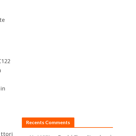
te
C122
n
in
Recents Comments
ttori