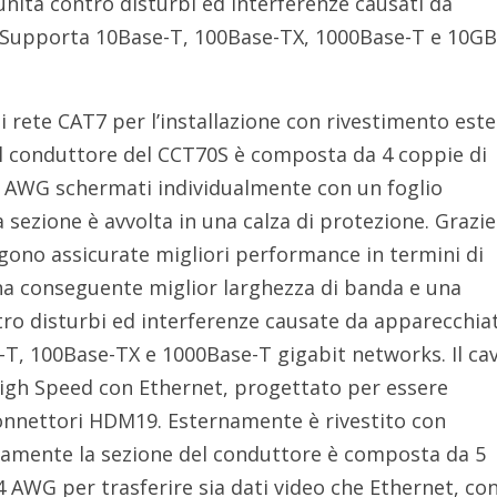
nità contro disturbi ed interferenze causati da
 Supporta 10Base-T, 100Base-TX, 1000Base-T e 10GB
i rete CAT7 per l’installazione con rivestimento est
el conduttore del CCT70S è composta da 4 coppie di
3 AWG schermati individualmente con un foglio
a sezione è avvolta in una calza di protezione. Grazie
ngono assicurate migliori performance in termini di
na conseguente miglior larghezza di banda e una
ro disturbi ed interferenze causate da apparecchia
T, 100Base-TX e 1000Base-T gigabit networks. Il ca
gh Speed con Ethernet, progettato per essere
onnettori HDM19. Esternamente è rivestito con
amente la sezione del conduttore è composta da 5
4 AWG per trasferire sia dati video che Ethernet, co