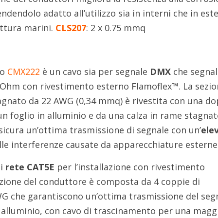
endendolo adatto all’utilizzo sia in interni che in este
ittura marini.
CLS207
: 2 x 0.75 mmq
vo
CMX222
è un cavo sia per segnale
DMX
che segnal
Ohm con rivestimento esterno Flamoflex™. La sezio
tagnato da 22 AWG (0,34 mmq) è rivestita con una do
 foglio in alluminio e da una calza in rame stagnat
sicura un’ottima trasmissione di segnale con un’
ele
lle interferenze causate da apparecchiature esterne
di
rete CAT5E
per l’installazione con rivestimento
zione del conduttore è composta da 4 coppie di
WG che garantiscono un’ottima trasmissione del seg
 alluminio, con cavo di trascinamento per una magg