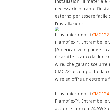
installazioni. Il material
necessarie durante l’inst
esterno per essere facile
l’installazione.
I cavi microfonici
CMC122
Flamoflex™. Entrambe le v
(American wire gauge = ca
è caratterizzato da due co
wire, che garantisce un’el
CMC222 è composto da cond
wire ed offre un’estrema fl
I cavi microfonici
CMC124
Flamoflex™. Entrambe le v
attorcigliate) da 24 AWG 