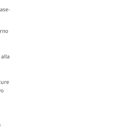
ase-
erno
 alla
ture
vo
n