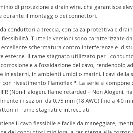
luminio di protezione e drain wire, che garantisce ele
re durante il montaggio dei connettori.
a conduttori a treccia, con calza protettiva e drain
flessibilità. Tutte le versioni sono caratterizzate da
 eccellente schermatura contro interferenze e dist
 esterne. Il rame stagnato utilizzato per i condutto
a corrosione e all’ossidazione del cavo, rendendolo a
che in esterni, in ambienti umidi o marini. I cavi della 
 con rivestimento Flamoflex™. La serie si compone d
HFR (Non-Halogen, flame retarded – Non Alogeni, f
ualmente in sezioni da 0,75 mm (18 AWG) fino a 4.0 m
ttori in rame stagnati e intrecciati.
tiene il cavo flessibile e facile da maneggiare, mentr
ne dei conduttori migliora la resistenza alla corrosi