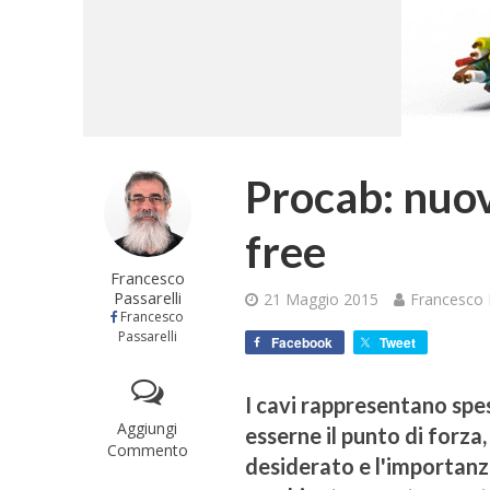
Procab: nuov
free
Francesco
Passarelli
21 Maggio 2015
Francesco P
Francesco
Passarelli
Facebook
Tweet
I cavi rappresentano spe
Aggiungi
esserne il punto di forza
Commento
desiderato e l'importanza