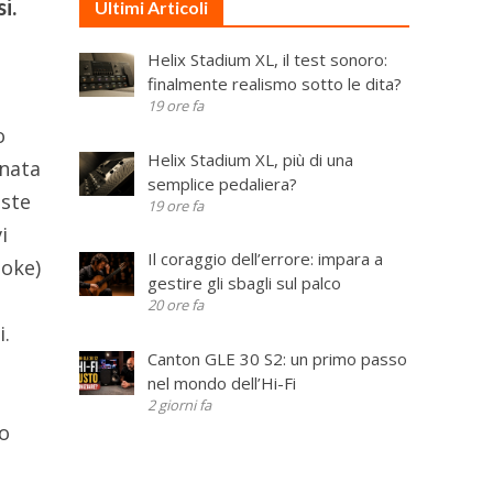
i.
Ultimi Articoli
Helix Stadium XL, il test sonoro:
finalmente realismo sotto le dita?
19 ore fa
o
Helix Stadium XL, più di una
inata
semplice pedaliera?
este
19 ore fa
i
Il coraggio dell’errore: impara a
oke)
gestire gli sbagli sul palco
20 ore fa
i.
Canton GLE 30 S2: un primo passo
nel mondo dell’Hi-Fi
2 giorni fa
lo