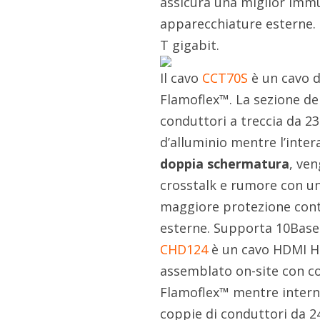
assicura una miglior immu
apparecchiature esterne.
T gigabit.
Il cavo
CCT70S
è un cavo d
Flamoflex™. La sezione d
conduttori a treccia da 2
d’alluminio mentre l’inter
doppia schermatura
, ve
crosstalk e rumore con u
maggiore protezione cont
esterne. Supporta 10Base-
CHD124
è un cavo HDMI Hi
assemblato on-site con c
Flamoflex™ mentre intern
coppie di conduttori da 2