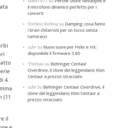
Mark1971
su
Perché Shure Nexadyne è
vata
il microfono dinamico perfetto per i
concerti
Stefano Rofena
su
Damping: cosa fanno
i bravi chitarristi per un tocco senza
rumoracci
urbi
suhr
su
Nuovi suoni per Helix e HX:
disponibile il firmware 3.80
ri
datto
Thomas
su
Behringer Centaur
Overdrive, il clone del leggendario Klon
serie
Centaur a prezzo stracciato
i 4
suhr
su
Behringer Centaur Overdrive, il
iamma
clone del leggendario Klon Centaur a
m (11
prezzo stracciato
e il
one e