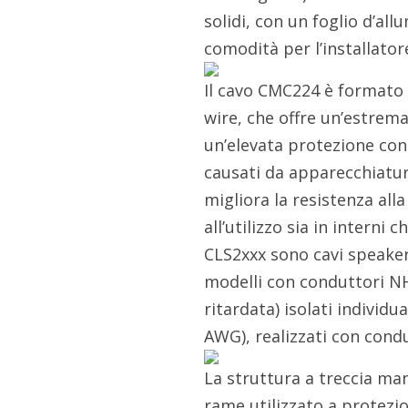
solidi, con un foglio d’al
comodità per l’installato
Il cavo CMC224 è formato d
wire, che offre un’estrema 
un’elevata protezione con
causati da apparecchiature
migliora la resistenza all
all’utilizzo sia in interni 
CLS2xxx sono cavi speaker
modelli con conduttori N
ritardata) isolati individ
AWG), realizzati con condu
La struttura a treccia man
rame utilizzato a protezio