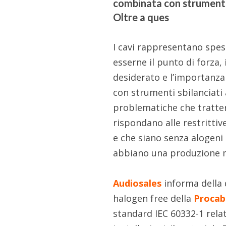
combinata con strumenti s
Oltre a ques
I cavi rappresentano spess
esserne il punto di forza,
desiderato e l’importanza
con strumenti sbilanciati 
problematiche che tratter
rispondano alle restrittiv
e che siano senza alogeni
abbiano una produzione mo
Audiosales
informa della 
halogen free della
Procab
standard IEC 60332-1 relati