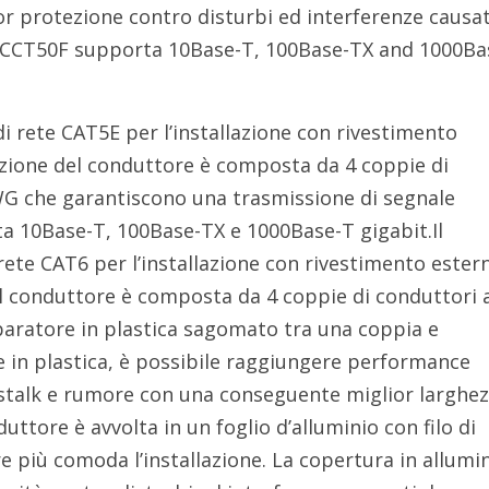
or protezione contro disturbi ed interferenze causa
 CCT50F supporta 10Base-T, 100Base-TX and 1000Ba
i rete CAT5E per l’installazione con rivestimento
zione del conduttore è composta da 4 coppie di
WG che garantiscono una trasmissione di segnale
a 10Base-T, 100Base-TX e 1000Base-T gigabit.Il
rete CAT6 per l’installazione con rivestimento ester
l conduttore è composta da 4 coppie di conduttori 
aratore in plastica sagomato tra una coppia e
re in plastica, è possibile raggiungere performance
osstalk e rumore con una conseguente miglior larghez
uttore è avvolta in un foglio d’alluminio con filo di
 più comoda l’installazione. La copertura in allumi