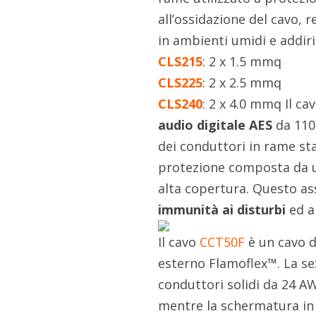
all’ossidazione del cavo, r
in ambienti umidi e addir
CLS215
: 2 x 1.5 mmq
CLS225
: 2 x 2.5 mmq
CLS240
: 2 x 4.0 mmq Il ca
audio digitale AES
da 110
dei conduttori in rame s
protezione composta da un
alta copertura. Questo as
immunità ai disturbi
ed a
Il cavo
CCT50F
è un cavo 
esterno Flamoflex™. La se
conduttori solidi da 24 A
mentre la schermatura in