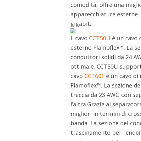
comodità, offre una migli
apparecchiature esterne.
gigabit.
Il cavo
CCT50U
è un cavo d
esterno Flamoflex™. La se
conduttori solidi da 24 A
ottimale. CCT50U support
cavo
CCT60F
è un cavo di 
Flamoflex™. La sezione de
treccia da 23 AWG con sep
l’altra.Grazie al separato
migliori in termini di cr
banda. La sezione del cond
trascinamento per rendere