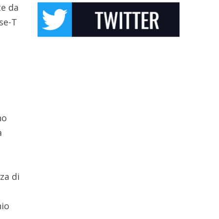
te da
se-T
no
a
za di
nio