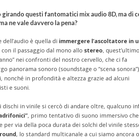
 girando questi fantomatici mix audio 8D, ma di 
 ma ne vale davvero la pena?
 dell’audio è quella di
immergere l’ascoltatore in 
iò con il passaggio dal mono allo
stereo
, quest’ultimo
ganno” nei confronti del nostro cervello, che ci fa
argo panorama sonoro (soundstage o “scena sonora”)
i, nonché in profondità e altezza grazie ad alcuni
sti e suoni.
 dischi in vinile si cercò di andare oltre, qualcuno in
adrifonici”
, primo tentativo di suono immersivo che
per via della poca durata dei solchi del vinile stes
rround
, lo standard multicanale a cui siamo ancora 