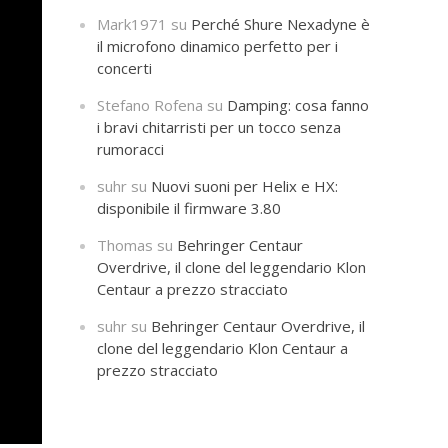
Mark1971
su
Perché Shure Nexadyne è
il microfono dinamico perfetto per i
concerti
Stefano Rofena
su
Damping: cosa fanno
i bravi chitarristi per un tocco senza
rumoracci
suhr
su
Nuovi suoni per Helix e HX:
disponibile il firmware 3.80
Thomas
su
Behringer Centaur
Overdrive, il clone del leggendario Klon
Centaur a prezzo stracciato
suhr
su
Behringer Centaur Overdrive, il
clone del leggendario Klon Centaur a
prezzo stracciato