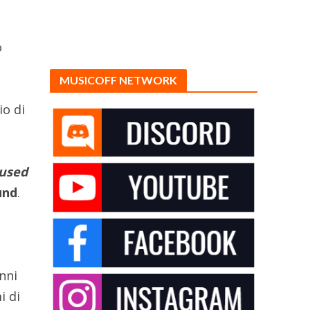
o
a
MUSICOFF NETWORK
io di
used
und
.
anni
i di