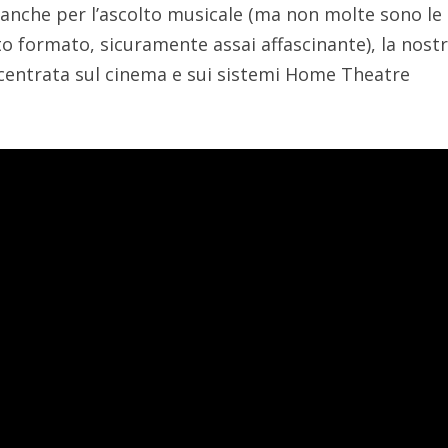
 anche per l’ascolto musicale (ma non molte sono le
sto formato, sicuramente assai affascinante), la nost
ncentrata sul cinema e sui sistemi Home Theatre