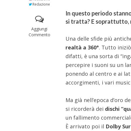
Redazione
In questo periodo stanno
si tratta? E soprattutto,
Aggiungi
Commento
Una delle sfide più antiche
realtà a 360°
. Tutto iniz
difatti, è una sorta di “in
percepire i suoni su un l
ponendo al centro e ai lat
accorgimenti, i vari musici
Ma già nell’epoca d’oro dei
si ricorderà dei
dischi “qu
un fallimento commerciale 
È arrivato poi il
Dolby Su