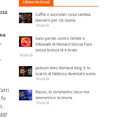
Ultimi Articoli
cosa
Cuffie o auricolari: cosa cambia
davvero per chi suona
18 ore fa
una
Suno perde contro GEMA: il
,
tribunale di Monaco boccia l’uso
senza licenza di 6 brani
18 ore fa
,
Jackson Wes Borland King V: lo
scarto di fabbrica diventato icona
19 ore fa
fatti
Basso, lo strumento cieco ma
simmetrico: la teoria
 fu
19 ore fa
so.
oggi