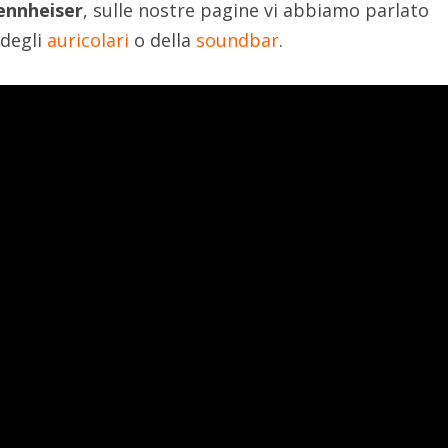
ennheiser
, sulle nostre pagine vi abbiamo parlato
degli
auricolari
o della
soundbar
.