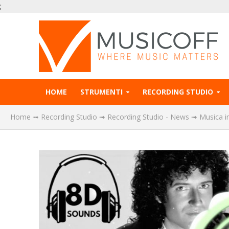
;
HOME
STRUMENTI
RECORDING STUDIO
Home
➟
Recording Studio
➟
Recording Studio - News
➟
Musica i