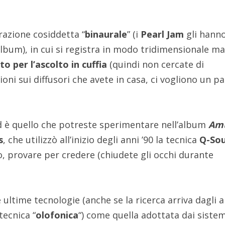
trazione cosiddetta “
binaurale
” (i
Pearl Jam
gli hann
album), in cui si registra in modo tridimensionale m
o per l’ascolto in cuffia
(quindi non cercate di
oni sui diffusori che avete in casa, ci vogliono un pa
d è quello che potreste sperimentare nell’album
Am
s
, che utilizzò all’inizio degli anni ’90 la tecnica
Q-So
imo, provare per credere (chiudete gli occhi durante
 ultime tecnologie (anche se la ricerca arriva dagli 
tecnica “
olofonica
“) come quella adottata dai sistem