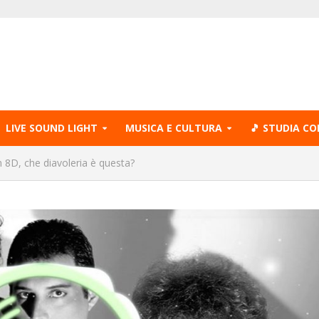
LIVE SOUND LIGHT
MUSICA E CULTURA
🎵 STUDIA CO
n 8D, che diavoleria è questa?