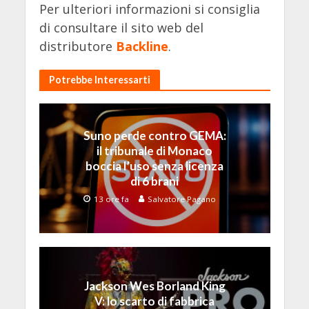
Per ulteriori informazioni si consiglia
di consultare il sito web del
distributore
Backline
.
Potrebbe Interessarti
Suno perde contro GEMA:
il tribunale di Monaco
boccia l’uso senza licenza
di 6 brani
13 ore fa
Salvatore Pagano
Jackson Wes Borland King
V: lo scarto di fabbrica