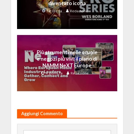
diventato icona
14 ore fa
Redazione
Più strumenti nelle scuole
e negozi più vivi: il piano di
NAMM NeXT Europe
4 giorni fa
Redazione
Aggiungi Commento