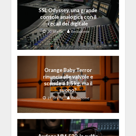
SSL Odyssey, una grande
console analogica con il
recall del digitale
20 ore fa
Redazione
Orange Baby Terror
rinuncia alle valvole e
scende a 1,5 kg, ma il
suono?
21 ore fa
Redazione