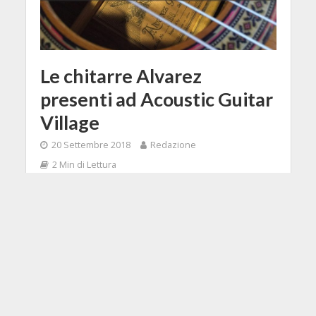
Le chitarre Alvarez
presenti ad Acoustic Guitar
Village
20 Settembre 2018
Redazione
2 Min di Lettura
Facebook
Tweet
La Fiera di Cremona prepara anche
quest'anno lo spazio dedicato allo
Acoustic Guitar Village e
l'importatore Backline non mancherà
all'appello, portando con sé le