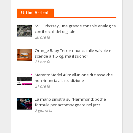
Ultimi Articoli
SSL Odyssey, una grande console analogica
con il recall del digitale
20 ore fa
Orange Baby Terror rinuncia alle valvole e
scende a 1,5 kg, ma il suono?
21 ore fa
Marantz Model 40n: all-in-one di classe che
non rinuncia alla tradizione
21 ore fa
La mano sinistra sull’Hammond: poche
formule per accompagnare nel jazz
2 giorni fa