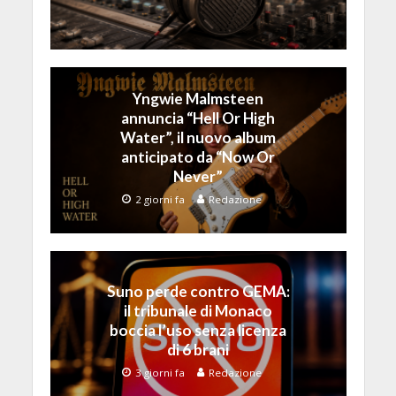
Yngwie Malmsteen
annuncia “Hell Or High
Water”, il nuovo album
anticipato da “Now Or
Never”
2 giorni fa
Redazione
Suno perde contro GEMA:
il tribunale di Monaco
boccia l’uso senza licenza
di 6 brani
3 giorni fa
Redazione