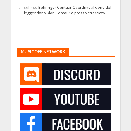
suhr
su
Behringer Centaur Overdrive, il clone del
leggendario Klon Centaur a prezzo stracciato
MUSICOFF NETWORK