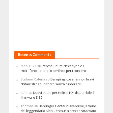
Recents Comments
Mark1971
su
Perché Shure Nexadyne è il
microfono dinamico perfetto per i concerti
Stefano Rofena
su
Damping: cosa fanno i bravi
chitarristi per un tocco senza rumoracci
suhr
su
Nuovi suoni per Helix e HX: disponibile il
firmware 3.80
Thomas
su
Behringer Centaur Overdrive, il clone
del leggendario Klon Centaur a prezzo stracciato