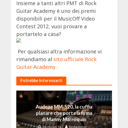
Insieme a tanti altri PMT di Rock
Guitar Academy è uno dei premi
disponibili per il MusicOff Video
Contest 2012, vuoi provare a
portartelo a casa?
Per qualsiasi altra informazione vi
rimandiamo al
sito ufficiale Rock
Guitar Academy
.
Potrebbe Interessarti
Audeze MM-520, la cuffia
planare che porta la firma
di Manny Marroquin
28 minuti fa
Redazione