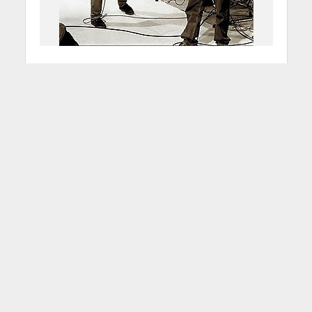
Stone Roses di nuovo in
pista
28 Dicembre 2011
Redazione
1 Min di Lettura
Facebook
Tweet
Una delle band alternative di
maggior successo sembra essersi
rimessa in riga dopo ben quindici anni
per lanciarsi in un nuovo world tour e
in un nuovo album. La formazione di
Manchester capitanata