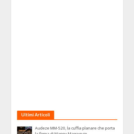
Ultimi Articoli
Audeze MM-520, la cuffia planare che porta
la firma di Manny Marroquin