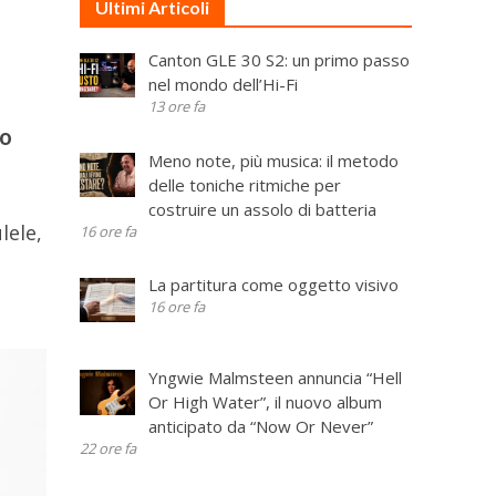
Ultimi Articoli
Canton GLE 30 S2: un primo passo
nel mondo dell’Hi-Fi
13 ore fa
so
Meno note, più musica: il metodo
delle toniche ritmiche per
costruire un assolo di batteria
lele,
16 ore fa
La partitura come oggetto visivo
16 ore fa
Yngwie Malmsteen annuncia “Hell
Or High Water”, il nuovo album
anticipato da “Now Or Never”
22 ore fa