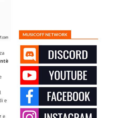
MUSICOFF NETWORK
za
ontè
e
l
i e
g e