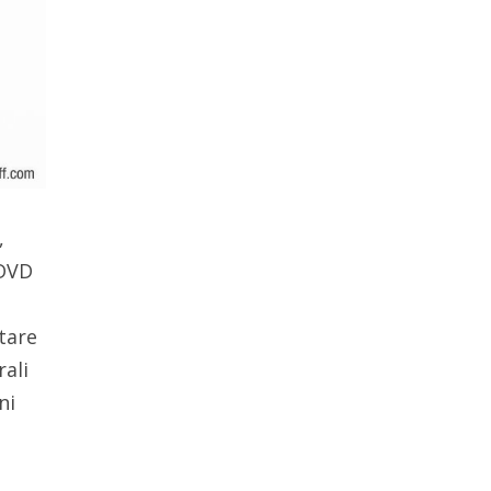
,
 DVD
rtare
rali
ni