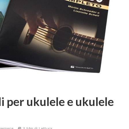
 per ukulele e ukulele
vernese
3 Min di Lettura