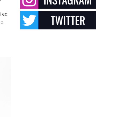
i ed
to,