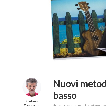
Nuovi metodi
basso
Stefano
Tavernese
16 Giugno 2016
Stefano Ta