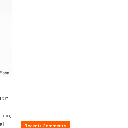
piti.
l
ccio,
gli
Recents Comments