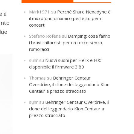
Mark1971
su
Perché Shure Nexadyne è
e è
il microfono dinamico perfetto per i
ento
concerti
due
Stefano Rofena
su
Damping: cosa fanno
i bravi chitarristi per un tocco senza
rumoracci
suhr
su
Nuovi suoni per Helix e HX:
disponibile il firmware 3.80
Thomas
su
Behringer Centaur
Overdrive, il clone del leggendario Klon
Centaur a prezzo stracciato
suhr
su
Behringer Centaur Overdrive, il
clone del leggendario Klon Centaur a
prezzo stracciato