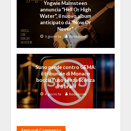
Yngwie Malmsteen
annuncia “Hell Or High
Water”, il nuovo album
anticipato da “Now Or
Never”
3 giorni fa
Redazione
Suno perde contro GEMA:
il tribunale di Monaco
boccia l’uso senza licenza
di 6 brani
4 giorni fa
Redazione
Aggiungi Commento