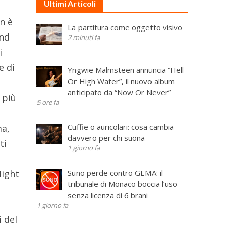
Ultimi Articoli
on è
La partitura come oggetto visivo
and
2 minuti fa
i
e di
Yngwie Malmsteen annuncia “Hell
Or High Water”, il nuovo album
anticipato da “Now Or Never”
 più
5 ore fa
Cuffie o auricolari: cosa cambia
ma,
davvero per chi suona
ti
1 giorno fa
Suno perde contro GEMA: il
Night
tribunale di Monaco boccia l’uso
senza licenza di 6 brani
1 giorno fa
 del