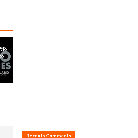
: lo
to
Recents Comments