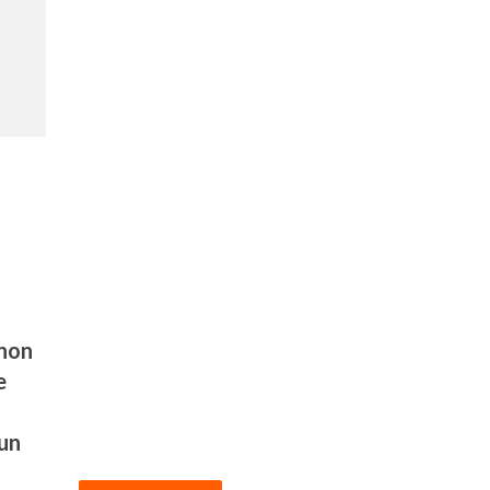
 non
e
 un