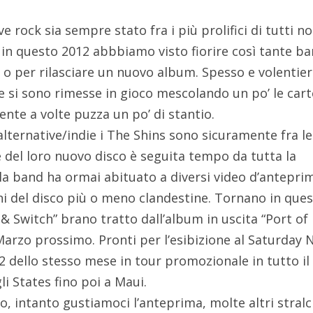
e rock sia sempre stato fra i più prolifici di tutti n
in questo 2012 abbbiamo visto fiorire così tante b
 o per rilasciare un nuovo album. Spesso e volentier
e si sono rimesse in gioco mescolando un po’ le cart
nte a volte puzza un po’ di stantio.
lternative/indie i The Shins sono sicuramente fra le
se del loro nuovo disco è seguita tempo da tutta la
la band ha ormai abituato a diversi video d’antepri
ni del disco più o meno clandestine. Tornano in ques
t & Switch” brano tratto dall’album in uscita “Port of
Marzo prossimo. Pronti per l’esibizione al Saturday 
 22 dello stesso mese in tour promozionale in tutto il
i States fino poi a Maui.
, intanto gustiamoci l’anteprima, molte altri stralci