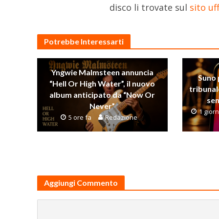
disco li trovate sul
sito uf
Potrebbe Interessarti
Yngwie Malmsteen annuncia
Suno 
“Hell Or High Water”, il nuovo
tribunal
album anticipato da “Now Or
sen
Never”
1 gior
5 ore fa
Redazione
Aggiungi Commento