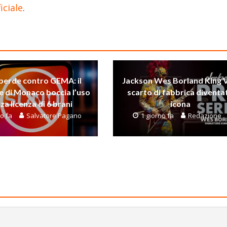
ficiale
.
perde contro GEMA: il
Jackson Wes Borland King V
e di Monaco boccia l’uso
scarto di fabbrica diventa
za licenza di 6 brani
icona
no fa
Salvatore Pagano
1 giorno fa
Redazione