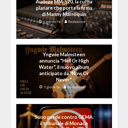
Audeze MM-520, la cuffia
planare che porta la firma
di Manny Marroquin
1 giorno fa
Redazione
Yngwie Malmsteen
annuncia “Hell Or High
Water”, il nuovo album
anticipato da “Now Or
Never”
3 giorni fa
Redazione
Suno perde contro GEMA:
il tribunale di Monaco