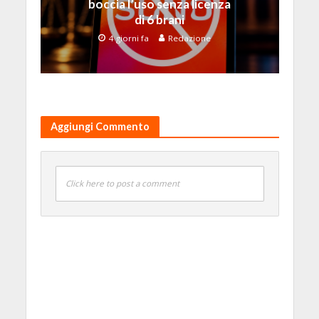
boccia l’uso senza licenza
di 6 brani
4 giorni fa
Redazione
Aggiungi Commento
Click here to post a comment