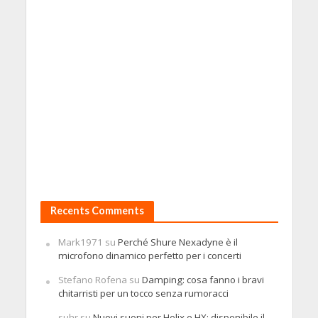
Recents Comments
Mark1971
su
Perché Shure Nexadyne è il
microfono dinamico perfetto per i concerti
Stefano Rofena
su
Damping: cosa fanno i bravi
chitarristi per un tocco senza rumoracci
suhr
su
Nuovi suoni per Helix e HX: disponibile il