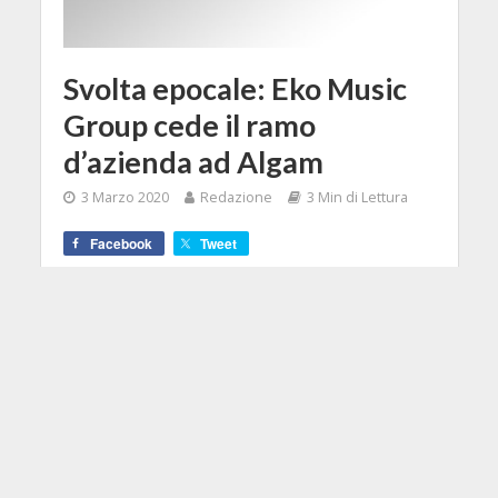
Svolta epocale: Eko Music
Group cede il ramo
d’azienda ad Algam
3 Marzo 2020
Redazione
3 Min di Lettura
Facebook
Tweet
Davvero una svolta epocale quella
comunicata oggi da Eko Music
Group: il colosso della distribuzione
italiana cede il ramo d'azienda alla
francese Algam S.A.S. di Nantes.