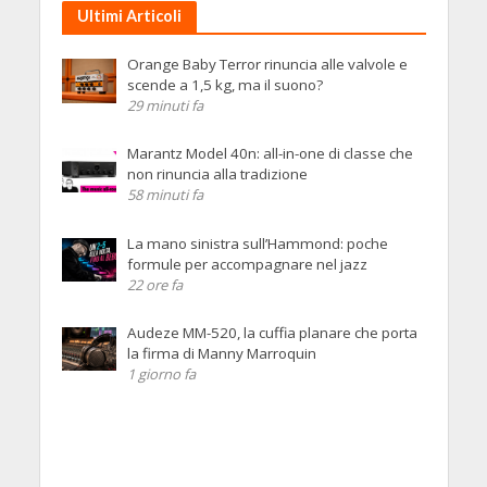
Ultimi Articoli
Orange Baby Terror rinuncia alle valvole e
scende a 1,5 kg, ma il suono?
29 minuti fa
Marantz Model 40n: all-in-one di classe che
non rinuncia alla tradizione
58 minuti fa
La mano sinistra sull’Hammond: poche
formule per accompagnare nel jazz
22 ore fa
Audeze MM-520, la cuffia planare che porta
la firma di Manny Marroquin
1 giorno fa