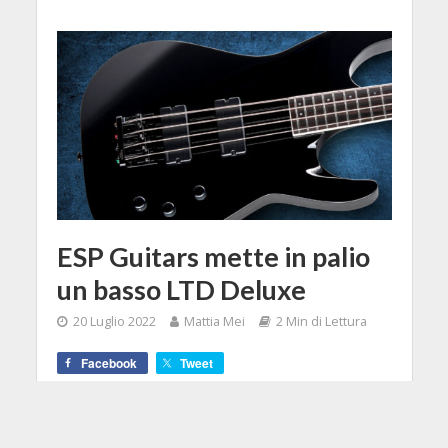
ESP Guitars mette in palio
un basso LTD Deluxe
20 Luglio 2022
Mattia Mei
2 Min di Lettura
Facebook
Tweet
Per tutti coloro che fanno parte
della community All Access di ESP