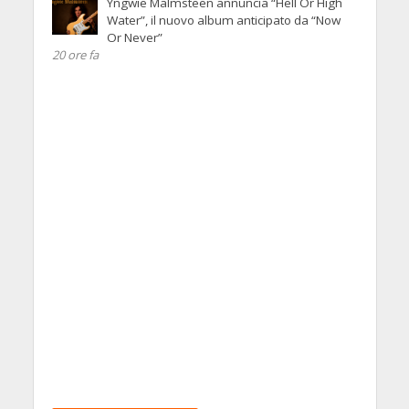
Yngwie Malmsteen annuncia “Hell Or High
Water”, il nuovo album anticipato da “Now
Or Never”
20 ore fa