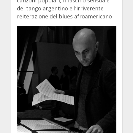
canzoni popolari, il fascino sensuale
del tango argentino e l’irriverente
reiterazione del blues afroamericano