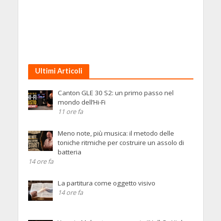
Ultimi Articoli
Canton GLE 30 S2: un primo passo nel
mondo dell’Hi-Fi
11 ore fa
Meno note, più musica: il metodo delle
toniche ritmiche per costruire un assolo di
batteria
14 ore fa
La partitura come oggetto visivo
14 ore fa