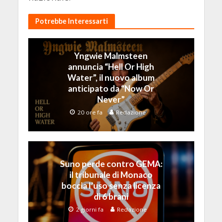
Potrebbe Interessarti
Yngwie Malmsteen
annuncia “Hell Or High
Water”, il nuovo album
anticipato da “Now Or
Never”
20 ore fa
Redazione
Suno perde contro GEMA:
il tribunale di Monaco
boccia l’uso senza licenza
di 6 brani
2 giorni fa
Redazione