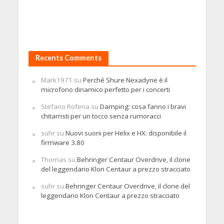
Recents Comments
Mark1971
su
Perché Shure Nexadyne è il
microfono dinamico perfetto per i concerti
Stefano Rofena
su
Damping: cosa fanno i bravi
chitarristi per un tocco senza rumoracci
suhr
su
Nuovi suoni per Helix e HX: disponibile il
firmware 3.80
Thomas
su
Behringer Centaur Overdrive, il clone
del leggendario Klon Centaur a prezzo stracciato
suhr
su
Behringer Centaur Overdrive, il clone del
leggendario Klon Centaur a prezzo stracciato