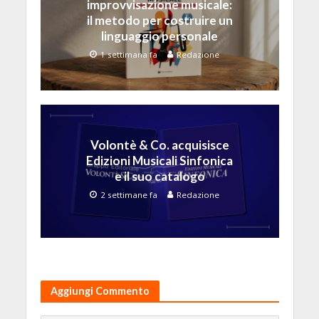
improvvisazione musicale:
il metodo per costruire un
linguaggio personale
1 settimana fa
Redazione
Volontè & Co. acquisisce
Edizioni Musicali Sinfonica
e il suo catalogo
2 settimane fa
Redazione
Aggiungi Commento