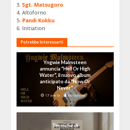
3.
Sgt. Matsugoro
4. Altoforno
5.
Pandi Kokku
6. Initiation
Potrebbe Interessarti
Yngwie Malmsteen
annuncia “Hell Or High
Water”, il nuovo album
anticipato da “Now Or
Never”
17 ore fa
Redazione
Tecniche di