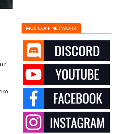
MUSICOFF NETWORK
 un
loro