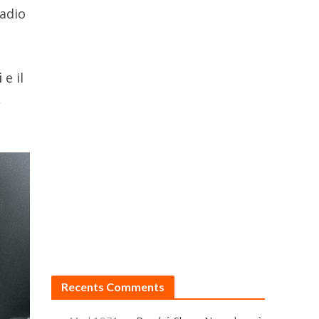
radio
i
e il
,
Recents Comments