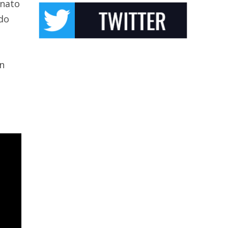
 nato
ndo
un