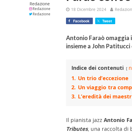
Redazione
Redazione
18 Dicembre 2024
Redazio
Redazione
Facebook
Tweet
Antonio Faraò omaggia i 
insieme a John Patitucci 
Indice dei contenuti
n
1.
Un trio d’eccezione
2.
Un viaggio tra compo
3.
L’eredità dei maestri
Il pianista jazz
Antonio F
Tributes
, una raccolta di 