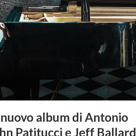
il nuovo album di Antonio
hn Patitucci e Jeff Ballar