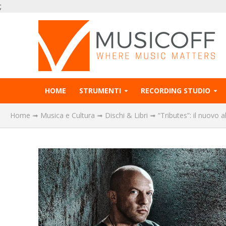
;
HOME
STRUMENTI
RECORDING STUDIO
Home
➟
Musica e Cultura
➟
Dischi & Libri
➟
“Tributes”: il nuovo 