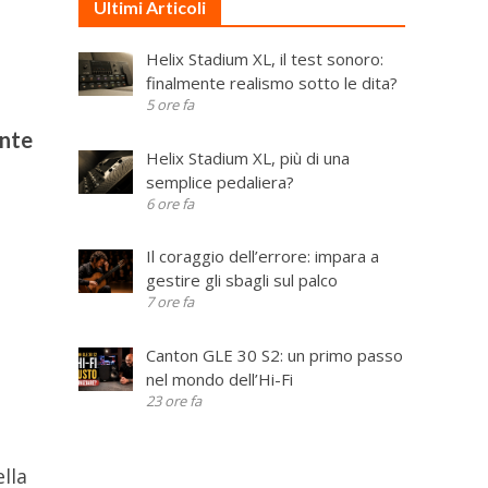
Ultimi Articoli
Helix Stadium XL, il test sonoro:
finalmente realismo sotto le dita?
5 ore fa
ente
Helix Stadium XL, più di una
semplice pedaliera?
6 ore fa
Il coraggio dell’errore: impara a
gestire gli sbagli sul palco
7 ore fa
Canton GLE 30 S2: un primo passo
nel mondo dell’Hi-Fi
23 ore fa
ella