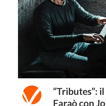
“Tributes”: 
Faraò con Jo