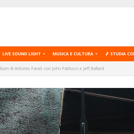
LIVE SOUND LIGHT
MUSICA E CULTURA
🎵 STUDIA CO
album di Antonio Faraò con John Patitucci e Jeff Ballard