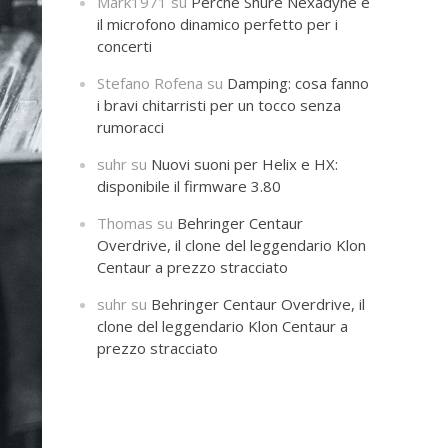
Mark1971
su
Perché Shure Nexadyne è
il microfono dinamico perfetto per i
concerti
Stefano Rofena
su
Damping: cosa fanno
i bravi chitarristi per un tocco senza
rumoracci
suhr
su
Nuovi suoni per Helix e HX:
disponibile il firmware 3.80
Thomas
su
Behringer Centaur
Overdrive, il clone del leggendario Klon
Centaur a prezzo stracciato
suhr
su
Behringer Centaur Overdrive, il
clone del leggendario Klon Centaur a
prezzo stracciato