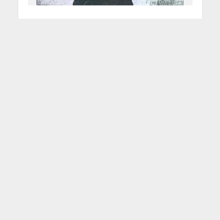
Neil Young – After The
Gold Rush
5 Ottobre 2011
Redazione
2 Min di Lettura
Facebook
Tweet
Dopo un lungo apprendistato
giovanile tra diversi gruppi
studenteschi nei vari club della
cittadina natale Winnipeg ed una
fantastica esperienza nei Buffalo
Springfield, Neil Young, canadese di
nascita, inizia la sua carriera solista.
Approda dopo soli due anni al suo
primissimo capolavoro: After The