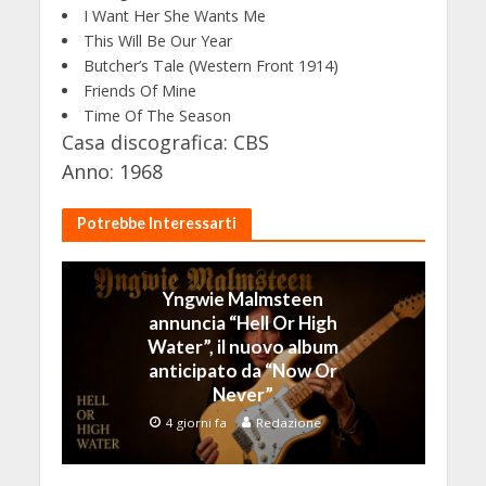
I Want Her She Wants Me
This Will Be Our Year
Butcher’s Tale (Western Front 1914)
Friends Of Mine
Time Of The Season
Casa discografica: CBS
Anno: 1968
Potrebbe Interessarti
Yngwie Malmsteen
annuncia “Hell Or High
Water”, il nuovo album
anticipato da “Now Or
Never”
4 giorni fa
Redazione