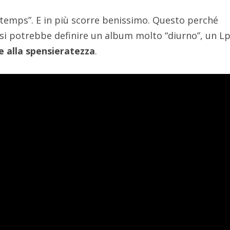
ntemps”. E in più scorre benissimo. Questo perché
 si potrebbe definire un album molto “diurno”, un L
e alla spensieratezza
.