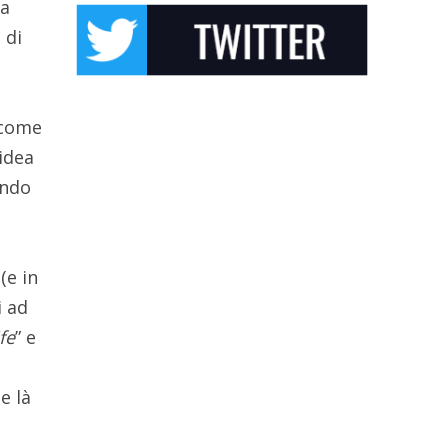
 a
 di
 come
’idea
ando
(e in
i ad
fe
” e
e là