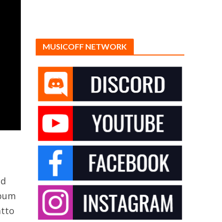
MUSICOFF NETWORK
,
cd
lbum
atto