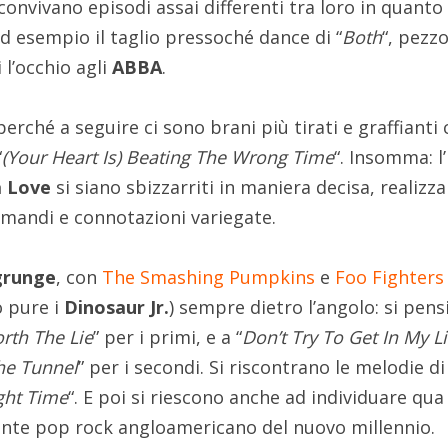
convivano episodi assai differenti tra loro in quanto
d esempio il taglio pressoché dance di “
Both
“, pezzo
 l’occhio agli
ABBA
.
rché a seguire ci sono brani più tirati e graffianti
“
(Your Heart Is) Beating The Wrong Time
“. Insomma: l
a Love
si siano sbizzarriti in maniera decisa, realizz
rimandi e connotazioni variegate.
grunge
, con
The Smashing Pumpkins
e
Foo Fighters
o pure i
Dinosaur Jr.
) sempre dietro l’angolo: si pens
rth The Lie
” per i primi, e a “
Don’t Try To Get In My Li
he Tunnel
” per i secondi. Si riscontrano le melodie di
ght Time
“. E poi si riescono anche ad individuare qua 
zzante pop rock angloamericano del nuovo millennio.