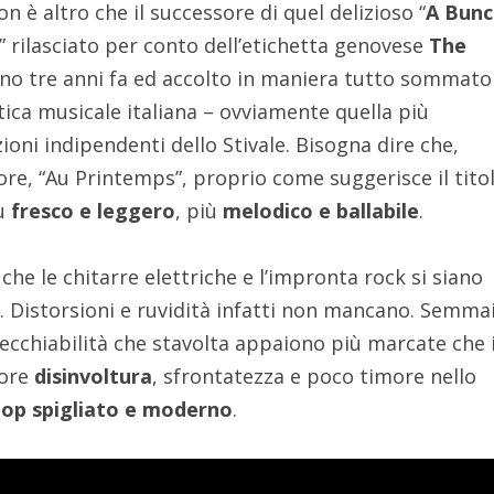
on è altro che il successore di quel delizioso “
A Bunc
” rilasciato per conto dell’etichetta genovese
The
 tre anni fa ed accolto in maniera tutto sommato
itica musicale italiana – ovviamente quella più
oni indipendenti dello Stivale. Bisogna dire che,
re, “Au Printemps”, proprio come suggerisce il titol
iù
fresco e leggero
, più
melodico e ballabile
.
che le chitarre elettriche e l’impronta rock si siano
 Distorsioni e ruvidità infatti non mancano. Semma
recchiabilità che stavolta appaiono più marcate che 
iore
disinvoltura
, sfrontatezza e poco timore nello
op spigliato e moderno
.