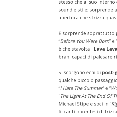
stesso che al suo interno 
sound e stile: sorprende a
apertura che strizza quasi
E sorprende soprattutto pe
“
Before You Were Born
” e 
è che stavolta i
Lava Lav
brani capaci di palesare 
Si scorgono echi di
post-
qualche piccolo passaggi
“
I Hate The Summer
” e “
Wo
“
The Light At The End Of T
Michael Stipe e soci in “
Ri
ficcanti parentesi di fri