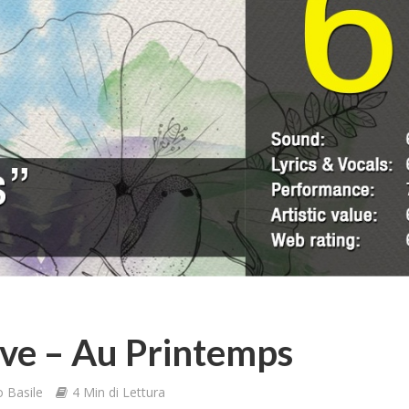
ove – Au Printemps
 Basile
4 Min di Lettura