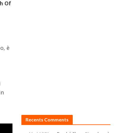
h Of
o, è
i
in
Recents Comments