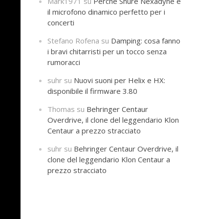
Mark1971
su
Perché Shure Nexadyne è
il microfono dinamico perfetto per i
concerti
Stefano Rofena
su
Damping: cosa fanno
i bravi chitarristi per un tocco senza
rumoracci
suhr
su
Nuovi suoni per Helix e HX:
disponibile il firmware 3.80
Thomas
su
Behringer Centaur
Overdrive, il clone del leggendario Klon
Centaur a prezzo stracciato
suhr
su
Behringer Centaur Overdrive, il
clone del leggendario Klon Centaur a
prezzo stracciato