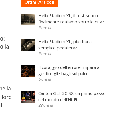
Ultimi Articoli
Helix Stadium XL, il test sonoro:
finalmente realismo sotto le dita?
5 ore fa
o;
Helix Stadium XL, più di una
o la
semplice pedaliera?
5 ore fa
Il coraggio dell’errore: impara a
gestire gli sbagli sul palco
6 ore fa
 nella
Canton GLE 30 S2: un primo passo
 loro
nel mondo dell’Hi-Fi
d
22 ore fa