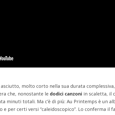
 asciutto, molto corto nella sua durata complessiva
era che, nonostante le
dodici canzoni
in scaletta, il 
ta minuti totali. Ma c’è di più: Au Printemps è un a
e per certi versi “caleidoscopico”. Lo conferma il f