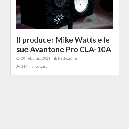
Il producer Mike Watts e le
sue Avantone Pro CLA-10A
20 Febbraio 2021
Redazione
2 Min di Lettura
Facebook
Tweet
Il famoso produttore e fonico dei
VuDu Studios ha pubblicato un video
in cui parla dell'uso dei monitor da
studio Avantone Pro CLA-10A.