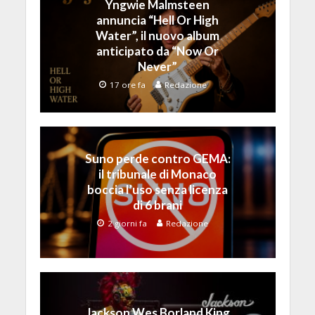
Yngwie Malmsteen
annuncia “Hell Or High
Water”, il nuovo album
anticipato da “Now Or
Never”
17 ore fa
Redazione
Suno perde contro GEMA:
il tribunale di Monaco
boccia l’uso senza licenza
di 6 brani
2 giorni fa
Redazione
Jackson Wes Borland King