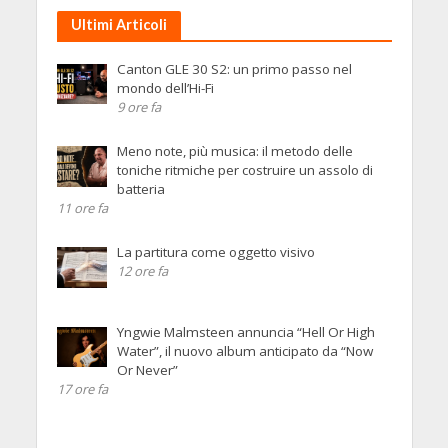
Ultimi Articoli
Canton GLE 30 S2: un primo passo nel
mondo dell’Hi-Fi
9 ore fa
Meno note, più musica: il metodo delle
toniche ritmiche per costruire un assolo di
batteria
11 ore fa
La partitura come oggetto visivo
12 ore fa
Yngwie Malmsteen annuncia “Hell Or High
Water”, il nuovo album anticipato da “Now
Or Never”
17 ore fa