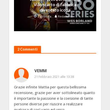
V: lo scarto di fabbrica
diventato icona
2 giorni fa
Redazione
2 Commenti
VEMM
21 Febbraio 2021 alle 13:38
Grazie infinite Mattia per questa bellissima
recensione, grazie per aver sottolineato quanto
è importante la passione e la coesione di tante
persone diverse per riuscire a realizzare
qualcosa di così vario ed unico.