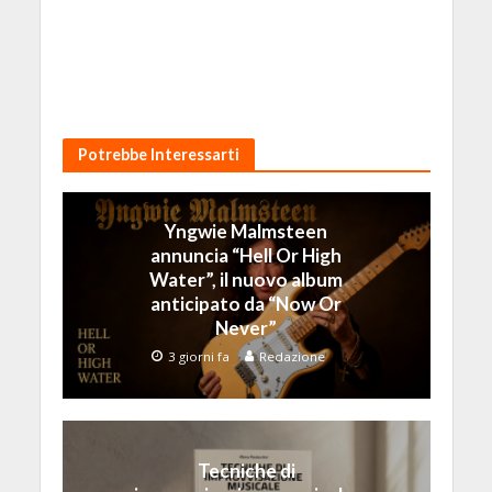
Potrebbe Interessarti
Yngwie Malmsteen
annuncia “Hell Or High
Water”, il nuovo album
anticipato da “Now Or
Never”
3 giorni fa
Redazione
Tecniche di