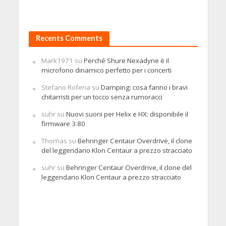
Recents Comments
Mark1971
su
Perché Shure Nexadyne è il
microfono dinamico perfetto per i concerti
Stefano Rofena
su
Damping: cosa fanno i bravi
chitarristi per un tocco senza rumoracci
suhr
su
Nuovi suoni per Helix e HX: disponibile il
firmware 3.80
Thomas
su
Behringer Centaur Overdrive, il clone
del leggendario Klon Centaur a prezzo stracciato
suhr
su
Behringer Centaur Overdrive, il clone del
leggendario Klon Centaur a prezzo stracciato