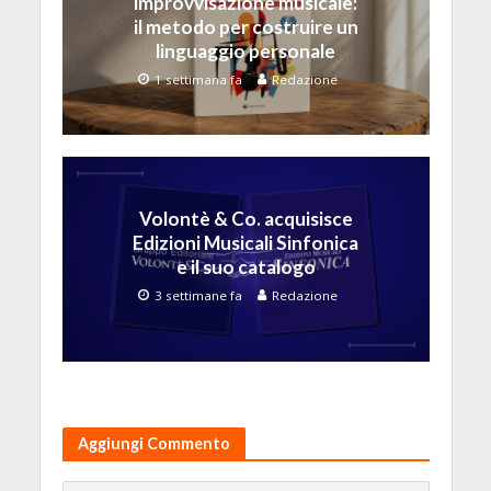
improvvisazione musicale:
il metodo per costruire un
linguaggio personale
1 settimana fa
Redazione
Volontè & Co. acquisisce
Edizioni Musicali Sinfonica
e il suo catalogo
3 settimane fa
Redazione
Aggiungi Commento