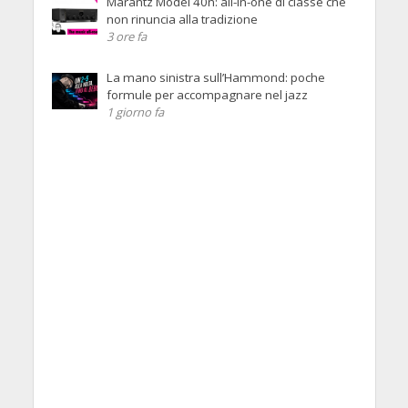
Marantz Model 40n: all-in-one di classe che
non rinuncia alla tradizione
3 ore fa
La mano sinistra sull’Hammond: poche
formule per accompagnare nel jazz
1 giorno fa