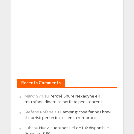
Recents Comments
Mark1971
su
Perché Shure Nexadyne è il
microfono dinamico perfetto per i concerti
Stefano Rofena
su
Damping: cosa fanno i bravi
chitarristi per un tocco senza rumoracci
suhr
su
Nuovi suoni per Helix e HX: disponibile il
firmware 3.80