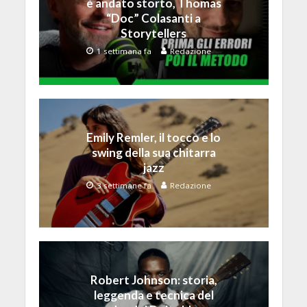
è andato storto, Thomas
“Doc” Colasanti a
Storytellers
1 settimana fa
Redazione
Emily Remler, il tocco e lo
swing della sua chitarra
jazz
3 settimane fa
Redazione
Robert Johnson: storia,
leggenda e tecnica del