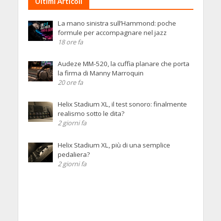
Ultimi Articoli
La mano sinistra sull’Hammond: poche
formule per accompagnare nel jazz
18 ore fa
Audeze MM-520, la cuffia planare che porta
la firma di Manny Marroquin
20 ore fa
Helix Stadium XL, il test sonoro: finalmente
realismo sotto le dita?
2 giorni fa
Helix Stadium XL, più di una semplice
pedaliera?
2 giorni fa