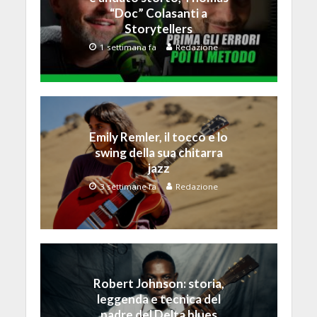
“Doc” Colasanti a
Storytellers
1 settimana fa
Redazione
Emily Remler, il tocco e lo
swing della sua chitarra
jazz
3 settimane fa
Redazione
Robert Johnson: storia,
leggenda e tecnica del
padre del Delta blues