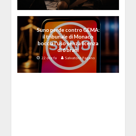
Suno perde contro GEMA:
il tribunale di Monaco
boccia l’uso senza licenza
di 6 brani
22 ore fa
Salvatore Pagano