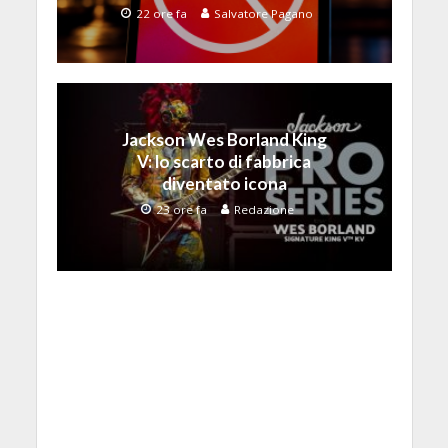
22 ore fa
Salvatore Pagano
Jackson Wes Borland King
V: lo scarto di fabbrica
diventato icona
23 ore fa
Redazione