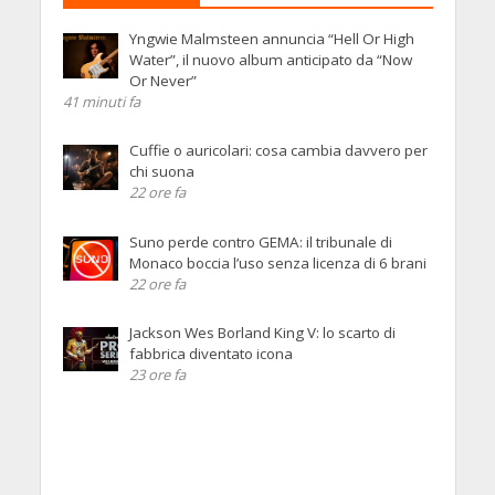
Yngwie Malmsteen annuncia “Hell Or High
Water”, il nuovo album anticipato da “Now
Or Never”
41 minuti fa
Cuffie o auricolari: cosa cambia davvero per
chi suona
22 ore fa
Suno perde contro GEMA: il tribunale di
Monaco boccia l’uso senza licenza di 6 brani
22 ore fa
Jackson Wes Borland King V: lo scarto di
fabbrica diventato icona
23 ore fa