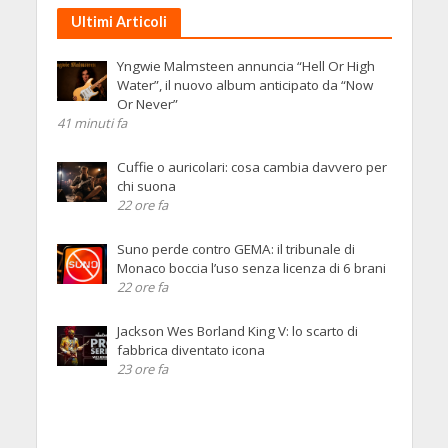
Ultimi Articoli
Yngwie Malmsteen annuncia “Hell Or High
Water”, il nuovo album anticipato da “Now
Or Never”
41 minuti fa
Cuffie o auricolari: cosa cambia davvero per
chi suona
22 ore fa
Suno perde contro GEMA: il tribunale di
Monaco boccia l’uso senza licenza di 6 brani
22 ore fa
Jackson Wes Borland King V: lo scarto di
fabbrica diventato icona
23 ore fa