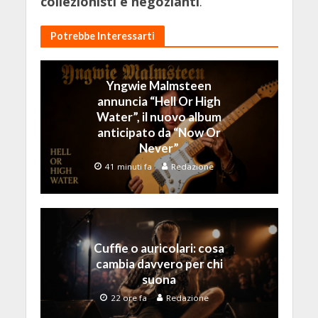
collezionisti e negozianti
.
Potrebbe Interessarti
Yngwie Malmsteen
annuncia “Hell Or High
Water”, il nuovo album
anticipato da “Now Or
Never”
41 minuti fa
Redazione
Cuffie o auricolari: cosa
cambia davvero per chi
suona
22 ore fa
Redazione