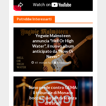
Potrebbe Interessarti
Yngwie Malmsteen
annuncia “Hell Or High
Water”, il nuovo album
anticipato da “Now Or
Never”
41 minuti fa
Redazione
Suno perde contro GEMA:
il tribunale di Monaco
boccia l’uso senza licenza
di 6 brani