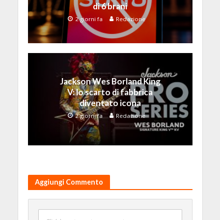
di 6 brani
2 giorni fa
Redazione
Jackson Wes Borland King
V: lo scarto di fabbrica
diventato icona
2 giorni fa
Redazione
Aggiungi Commento