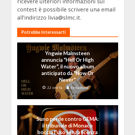
ricevere ulteriori informazioni sul
contest è possibile scrivere una email
all’indirizzo
livia@slmc.it
.
Potrebbe Interessarti
Yngwie Malmsteen
annuncia “Hell Or High
Water”, il nuovo album
anticipato da “Now Or
Never”
22 ore fa
Redazione
Suno perde contro GEMA:
il tribunale di Monaco
boccia l’uso senza licenza