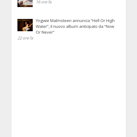
16 ore fa
Yngwie Malmsteen annuncia “Hell Or High
Water”, il nuovo album anticipato da “Now
Or Never”
22 ore fa