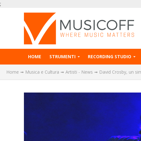
;
HOME
STRUMENTI
RECORDING STUDIO
Home
➟
Musica e Cultura
➟
Artisti - News
➟
David Crosby, un si