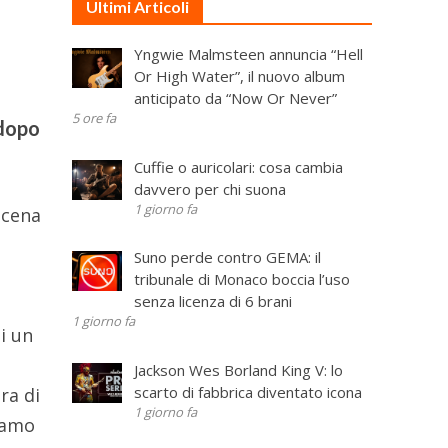
Ultimi Articoli
Yngwie Malmsteen annuncia “Hell
Or High Water”, il nuovo album
anticipato da “Now Or Never”
5 ore fa
 dopo
Cuffie o auricolari: cosa cambia
davvero per chi suona
1 giorno fa
scena
Suno perde contro GEMA: il
tribunale di Monaco boccia l’uso
senza licenza di 6 brani
o
1 giorno fa
i un
Jackson Wes Borland King V: lo
scarto di fabbrica diventato icona
ra di
1 giorno fa
iamo