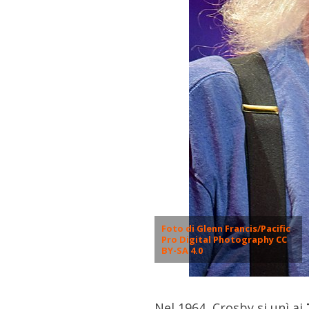
Foto di Glenn Francis/Pacific
Pro Digital Photography CC
BY-SA 4.0
Nel 1964, Crosby si unì ai