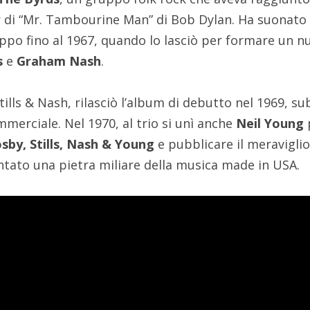
r di “Mr. Tambourine Man” di Bob Dylan. Ha suonato 
uppo fino al 1967, quando lo lasciò per formare un n
s
e
Graham Nash
.
tills & Nash, rilasciò l’album di debutto nel 1969, su
merciale. Nel 1970, al trio si unì anche
Neil Young
sby, Stills, Nash & Young
e pubblicare il meravigli
ntato una pietra miliare della musica made in USA.