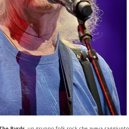
The Byrds
, un gruppo folk rock che aveva raggiunto 