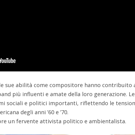
 le sue abilità come compositore hanno contribuito 
and più influenti e amate della loro generazione. Le
 sociali e politici importanti, riflettendo le tensioni
ricana degli anni ’60 e ’70.
e un fervente attivista politico e ambientalista.