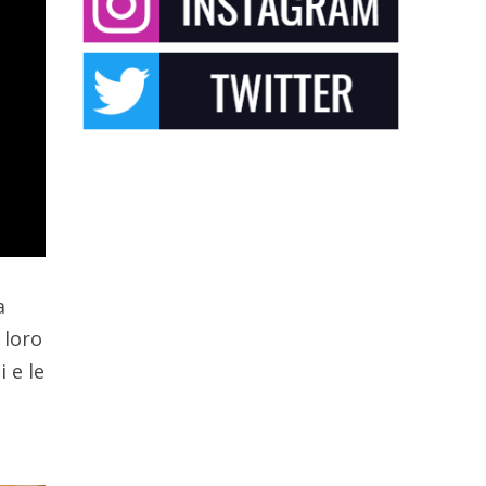
a
 loro
 e le