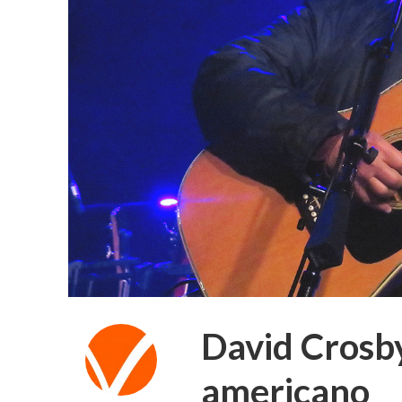
David Crosby
americano