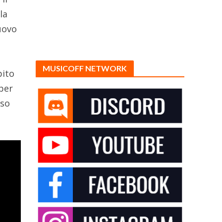
la
uovo
MUSICOFF NETWORK
bito
per
oso