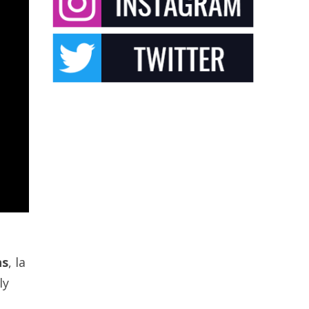
ns
, la
ly