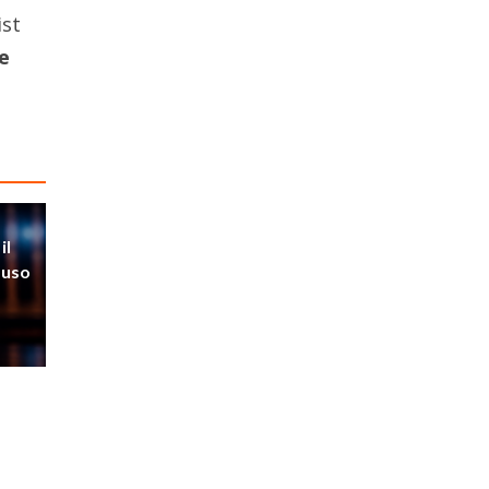
ist
e
il
’uso