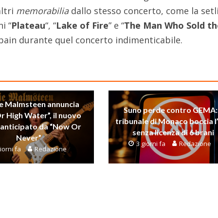
altri
memorabilia
dallo stesso concerto, come la setl
i “
Plateau
“, “
Lake of Fire
” e “
The Man Who Sold th
obain durante quel concerto indimenticabile.
e Malmsteen annuncia
Suno perde contro GEMA: 
Or High Water”, il nuovo
tribunale di Monaco boccia l
anticipato da “Now Or
senza licenza di 6 brani
Never”
3 giorni fa
Redazione
iorni fa
Redazione