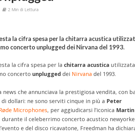
2 Min di Lettura
uesta la cifra spesa per la chitarra acustica utilizza
rimo concerto unplugged dei Nirvana del 1993.
esta la cifra spesa per la
chitarra acustica
utilizzat
imo concerto
unplugged
dei
Nirvana
del 1993.
a news che annunciava la prestigiosa vendita, con b
 di dollari: ne sono serviti cinque in più a
Peter
Røde Microphones
, per aggiudicarsi l’iconica
Martin
durante il celeberrimo concerto acustico newyorke
’evento e del disco ricavatone, Freedman ha dichiar