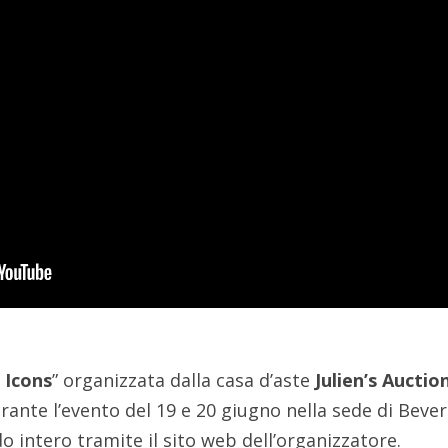
 Icons
” organizzata dalla casa d’aste
Julien’s Auctio
rante l’evento del 19 e 20 giugno nella sede di Bever
o intero tramite il sito web dell’organizzatore.