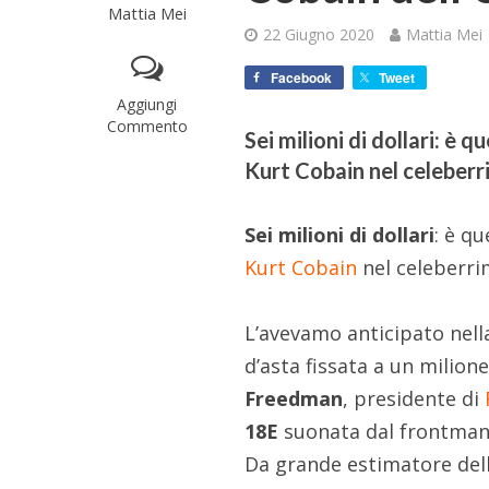
Mattia Mei
22 Giugno 2020
Mattia Mei
Facebook
Tweet
Aggiungi
Commento
Sei milioni di dollari: è q
Kurt Cobain nel celeber
Sei milioni di dollari
: è qu
Kurt Cobain
nel celeberr
L’avevamo anticipato nell
d’asta fissata a un milione
Freedman
, presidente di
18E
suonata dal frontman 
Da grande estimatore dell