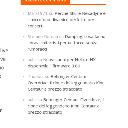
Mark1971
su
Perché Shure Nexadyne è
il microfono dinamico perfetto per i
concerti
Stefano Rofena
su
Damping: cosa fanno
i bravi chitarristi per un tocco senza
rumoracci
live
ive
suhr
su
Nuovi suoni per Helix e HX:
disponibile il firmware 3.80
no
o
Thomas
su
Behringer Centaur
Overdrive, il clone del leggendario Klon
Centaur a prezzo stracciato
suhr
su
Behringer Centaur Overdrive, il
clone del leggendario Klon Centaur a
r
prezzo stracciato