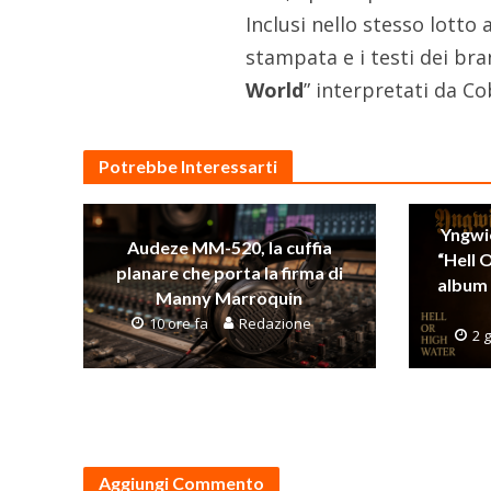
Inclusi nello stesso lotto 
stampata e i testi dei bran
World
” interpretati da C
Potrebbe Interessarti
Yngwi
Audeze MM-520, la cuffia
“Hell 
planare che porta la firma di
album 
Manny Marroquin
10 ore fa
Redazione
2 g
Aggiungi Commento