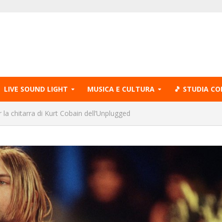
LIVE SOUND LIGHT
MUSICA E CULTURA
🎵 STUDIA CO
 la chitarra di Kurt Cobain dell’Unplugged