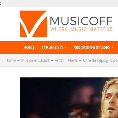
;
HOME
STRUMENTI
RECORDING STUDIO
Home
➟
Musica e Cultura
➟
Artisti - News
➟
Cifra da capogiro per