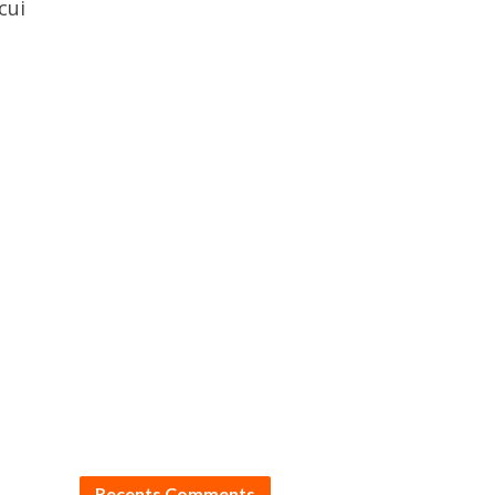
cui
Recents Comments