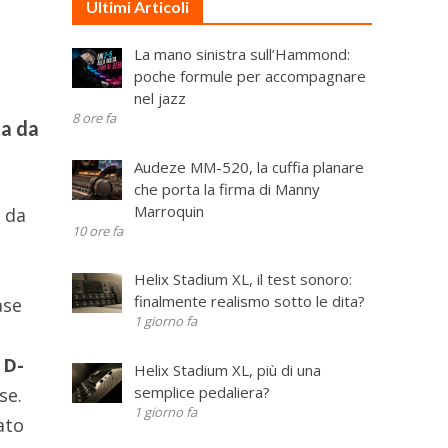
Ultimi Articoli
La mano sinistra sull’Hammond:
poche formule per accompagnare
nel jazz
8 ore fa
ta da
Audeze MM-520, la cuffia planare
che porta la firma di Manny
Marroquin
a da
10 ore fa
Helix Stadium XL, il test sonoro:
finalmente realismo sotto le dita?
ase
1 giorno fa
 D-
Helix Stadium XL, più di una
semplice pedaliera?
se.
1 giorno fa
ato