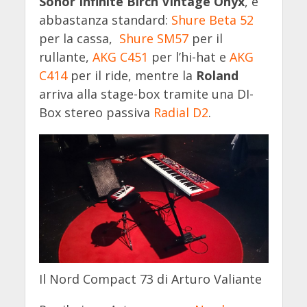
Sonor Infinite Birch Vintage Onyx
, è
abbastanza standard:
Shure Beta 52
per la cassa,
Shure SM57
per il
rullante,
AKG C451
per l’hi-hat e
AKG
C414
per il ride, mentre la
Roland
arriva alla stage-box tramite una DI-
Box stereo passiva
Radial D2
.
Il Nord Compact 73 di Arturo Valiante