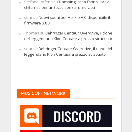
Stefano Rofena
su
Damping: cosa fanno i bravi
chitarristi per un tocco senza rumoracci
suhr
su
Nuovi suoni per Helix e HX: disponibile il
firmware 3.80
Thomas
su
Behringer Centaur Overdrive, il clone
del leggendario Klon Centaur a prezzo stracciato
suhr
su
Behringer Centaur Overdrive, il clone del
leggendario Klon Centaur a prezzo stracciato
MUSICOFF NETWORK