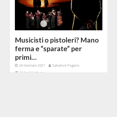
Musicisti o pistoleri? Mano
ferma e “sparate” per
primi…
26 Gennaio 2021
Salvatore Pagano
7 Min di Lettura
Facebook
Tweet
Una riflessione che è un puzzle di
pensieri, sogni, pezzi di pellicola e
forse un sorso di whisky in più...