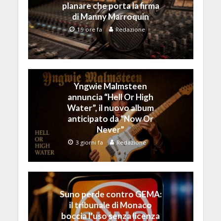
planare che porta la firma
di Manny Marroquin
19 ore fa
Redazione
Yngwie Malmsteen
annuncia “Hell Or High
Water”, il nuovo album
anticipato da “Now Or
Never”
3 giorni fa
Redazione
Suno perde contro GEMA:
il tribunale di Monaco
boccia l’uso senza licenza