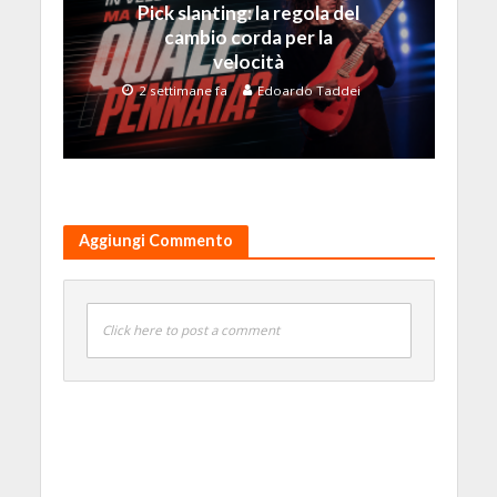
Pick slanting: la regola del
cambio corda per la
velocità
2 settimane fa
Edoardo Taddei
Aggiungi Commento
Click here to post a comment