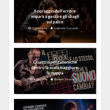
Il coraggio dell’errore:
impara a gestire gli sbagli
sul palco
1 giorno fa
Gabriele Curciotti
Quattro pentatoniche
dentro la scala maggiore:
la mappa
4 giorni fa
William Stravato