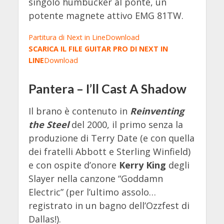
singolo humbucker al ponte, un
potente magnete attivo EMG 81TW.
Partitura di Next in Line
Download
SCARICA IL FILE GUITAR PRO DI
NEXT IN
LINE
Download
Pantera – I’ll Cast A Shadow
Il brano è contenuto in
Reinventing
the Steel
del 2000, il primo senza la
produzione di Terry Date (e con quella
dei fratelli Abbott e Sterling Winfield)
e con ospite d’onore
Kerry King
degli
Slayer nella canzone “Goddamn
Electric” (per l’ultimo assolo…
registrato in un bagno dell’Ozzfest di
Dallas!).