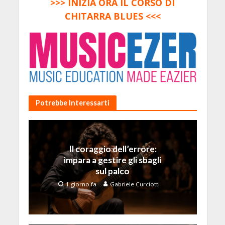
>>> INIZIA ORA IL CORSO DI
CHITARRA BLUES <<<
Potrebbe Interessarti
Il coraggio dell’errore:
impara a gestire gli sbagli
sul palco
1 giorno fa
Gabriele Curciotti