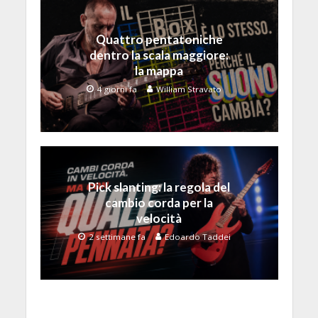
Quattro pentatoniche
dentro la scala maggiore:
la mappa
4 giorni fa
William Stravato
Pick slanting: la regola del
cambio corda per la
velocità
2 settimane fa
Edoardo Taddei