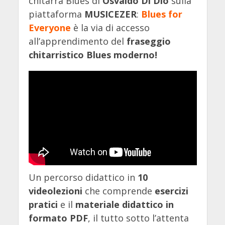
chitarra Blues di
Osvaldo Di Dio
sulla
piattaforma
MUSICEZER
:
Blues for
Everyone
è la via di accesso
all’apprendimento del
fraseggio
chitarristico Blues moderno!
Un percorso didattico in
10
videolezioni
che comprende
esercizi
pratici
e il
materiale didattico in
formato PDF
, il tutto sotto l’attenta