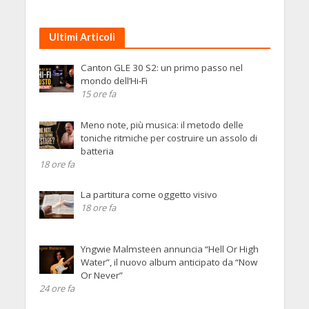
Ultimi Articoli
Canton GLE 30 S2: un primo passo nel
mondo dell’Hi-Fi
15 ore fa
Meno note, più musica: il metodo delle
toniche ritmiche per costruire un assolo di
batteria
18 ore fa
La partitura come oggetto visivo
18 ore fa
Yngwie Malmsteen annuncia “Hell Or High
Water”, il nuovo album anticipato da “Now
Or Never”
24 ore fa