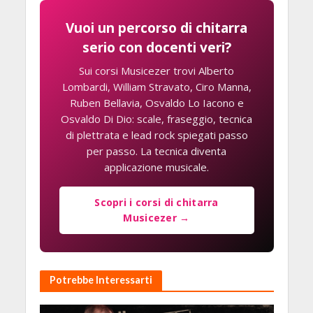
Vuoi un percorso di chitarra
serio con docenti veri?
Sui corsi Musicezer trovi Alberto
Lombardi, William Stravato, Ciro Manna,
Ruben Bellavia, Osvaldo Lo Iacono e
Osvaldo Di Dio: scale, fraseggio, tecnica
di plettrata e lead rock spiegati passo
per passo. La tecnica diventa
applicazione musicale.
Scopri i corsi di chitarra
Musicezer →
Potrebbe Interessarti