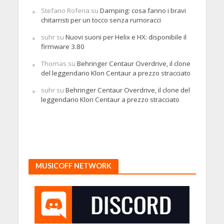
Stefano Rofena
su
Damping: cosa fanno i bravi
chitarristi per un tocco senza rumoracci
suhr
su
Nuovi suoni per Helix e HX: disponibile il
firmware 3.80
Thomas
su
Behringer Centaur Overdrive, il clone
del leggendario Klon Centaur a prezzo stracciato
suhr
su
Behringer Centaur Overdrive, il clone del
leggendario Klon Centaur a prezzo stracciato
MUSICOFF NETWORK