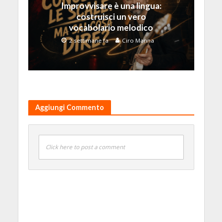
Improvvisare è una lingua:
costruisci un vero
vocabolario melodico
2 settimane fa
Ciro Manna
Aggiungi Commento
Click here to post a comment