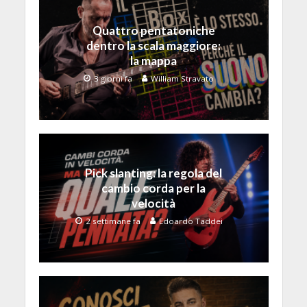
Quattro pentatoniche
dentro la scala maggiore:
la mappa
3 giorni fa
William Stravato
Pick slanting: la regola del
cambio corda per la
velocità
2 settimane fa
Edoardo Taddei