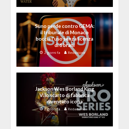
Suno perde contro GEMA:
il tribunale di Monaco
boccia l’uso senza licenza
di 6 brani
2 giorni fa
Redazione
Jackson Wes Borland King
V: lo scarto di fabbrica
diventato icona
2 giorni fa
Redazione