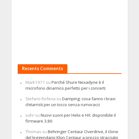
Recents Comments
Mark1971
su
Perché Shure Nexadyne è il
microfono dinamico perfetto per i concerti
Stefano Rofena
su
Damping: cosa fanno i bravi
chitarristi per un tocco senza rumoracci
suhr
su
Nuovi suoni per Helix e HX: disponibile il
firmware 3.80
Thomas
su
Behringer Centaur Overdrive, il clone
del leggendario Klon Centaur a prezzo stracciato