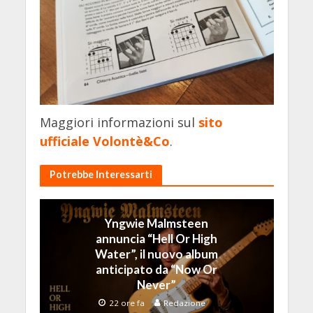
Maggiori informazioni sul
sito
ufficiale Volontè&Co
.
Potrebbe Interessarti
Yngwie Malmsteen
annuncia “Hell Or High
Water”, il nuovo album
anticipato da “Now Or
Never”
22 ore fa
Redazione