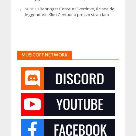
suhr
su
Behringer Centaur Overdrive, il clone del
leggendario Klon Centaur a prezzo stracciato
MUSICOFF NETWORK