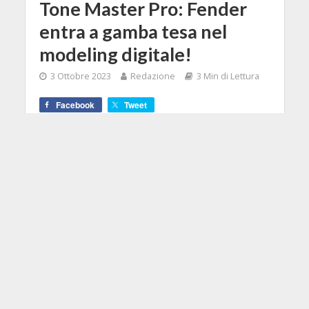
Tone Master Pro: Fender
entra a gamba tesa nel
modeling digitale!
3 Ottobre 2023
Redazione
3 Min di Lettura
Facebook
Tweet
Fender inaugura una nuova era
presentando il Tone Master Pro, la
sua prima unità completa di effetti e
modellazione di amplificatori.