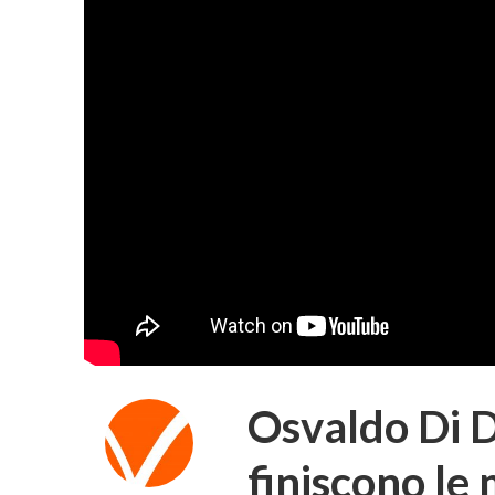
Osvaldo Di D
finiscono le 