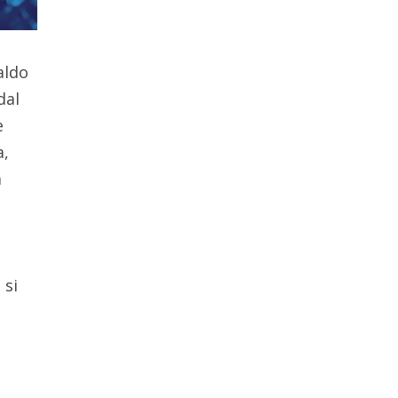
aldo
dal
e
a,
a
 si