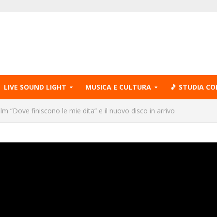
LIVE SOUND LIGHT
MUSICA E CULTURA
🎵 STUDIA CO
lm “Dove finiscono le mie dita” e il nuovo disco in arrivo