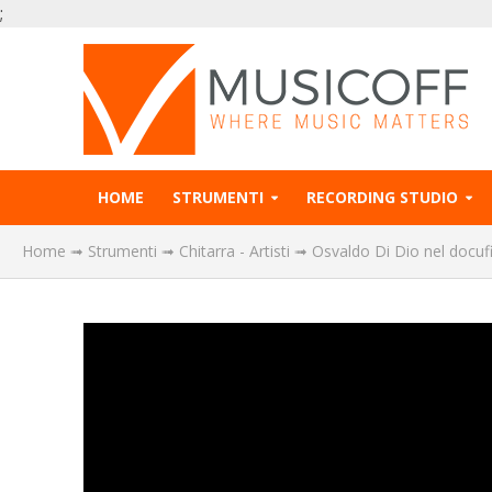
;
HOME
STRUMENTI
RECORDING STUDIO
Home
➟
Strumenti
➟
Chitarra - Artisti
➟
Osvaldo Di Dio nel docufi