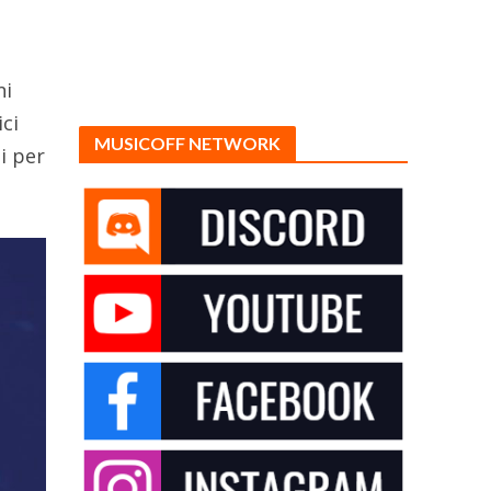
ni
ici
MUSICOFF NETWORK
i per