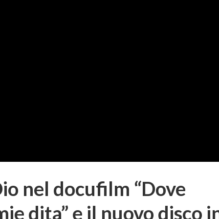
io nel docufilm “Dove
mie dita” e il nuovo disco i