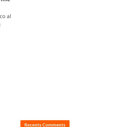
co al
i
Recents Comments