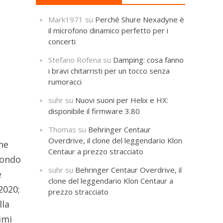
Mark1971
su
Perché Shure Nexadyne è
il microfono dinamico perfetto per i
concerti
Stefano Rofena
su
Damping: cosa fanno
i bravi chitarristi per un tocco senza
rumoracci
suhr
su
Nuovi suoni per Helix e HX:
disponibile il firmware 3.80
Thomas
su
Behringer Centaur
Overdrive, il clone del leggendario Klon
ene
Centaur a prezzo stracciato
econdo
suhr
su
Behringer Centaur Overdrive, il
e
clone del leggendario Klon Centaur a
2020;
prezzo stracciato
lla
imi