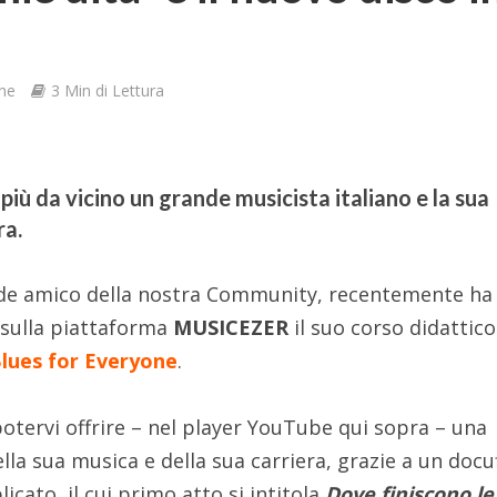
ne
3 Min di Lettura
più da vicino un grande musicista italiano e la sua
ra.
de amico della nostra Community, recentemente ha
 sulla piattaforma
MUSICEZER
il suo corso didattico
lues for Everyone
.
potervi offrire – nel player YouTube qui sopra – una
ella sua musica e della sua carriera, grazie a un docu
icato, il cui primo atto si intitola
Dove finiscono le