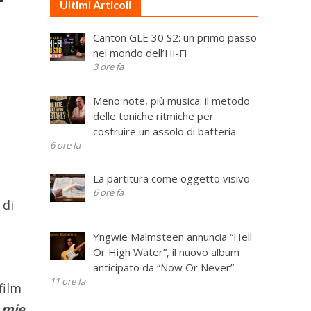
Ultimi Articoli
Canton GLE 30 S2: un primo passo
nel mondo dell’Hi-Fi
3 ore fa
Meno note, più musica: il metodo
delle toniche ritmiche per
costruire un assolo di batteria
6 ore fa
La partitura come oggetto visivo
6 ore fa
 di
Yngwie Malmsteen annuncia “Hell
Or High Water”, il nuovo album
anticipato da “Now Or Never”
11 ore fa
film
 mie