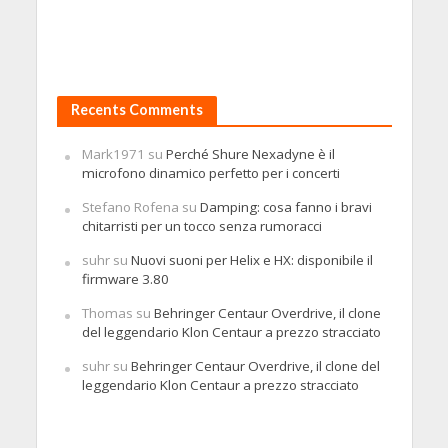
Recents Comments
Mark1971
su
Perché Shure Nexadyne è il
microfono dinamico perfetto per i concerti
Stefano Rofena
su
Damping: cosa fanno i bravi
chitarristi per un tocco senza rumoracci
suhr
su
Nuovi suoni per Helix e HX: disponibile il
firmware 3.80
Thomas
su
Behringer Centaur Overdrive, il clone
del leggendario Klon Centaur a prezzo stracciato
suhr
su
Behringer Centaur Overdrive, il clone del
leggendario Klon Centaur a prezzo stracciato