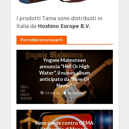
I prodotti Tama sono distribuiti in
Italia da
Hoshino Europe B.V.
Potrebbe Interessarti
Yngwie Malmsteen
annuncia “Hell Or High
Water”, il nuovo album
anticipato da “Now Or
Never”
13 ore fa
Redazione
Suno perde contro GEMA: