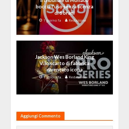
il tribunale di Monaco
boccia l’uso senza licenza
di 6 brani
1 giorno fa
Redazione
Jackson Wes Borland King
V: lo scarto di fabbrica
diventato icona
1 giorno fa
Redazione
Aggiungi Commento