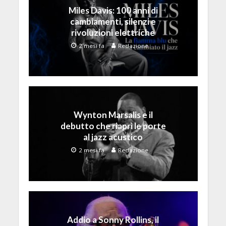
Miles Davis: 100 anni di
cambiamenti, silenzi e
rivoluzioni elettriche
2 mesi fa
Redazione
Wynton Marsalis e il
debutto che riaprì le porte
al jazz acustico
2 mesi fa
Redazione
Addio a Sonny Rollins, il