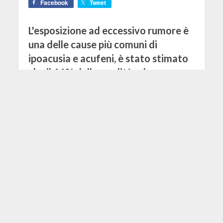
Facebook
Tweet
L'esposizione ad eccessivo rumore è
una delle cause più comuni di
ipoacusia e acufeni, è stato stimato
che il 16% delle sordità ad
insorgenza tardiva negli adulti in
tutto il mondo (il 9% in Europa
occidentale) è dovuto all'esposizione
a rumore sul lavoro; i musicisti
professionisti sono spesso esposti a
suoni di