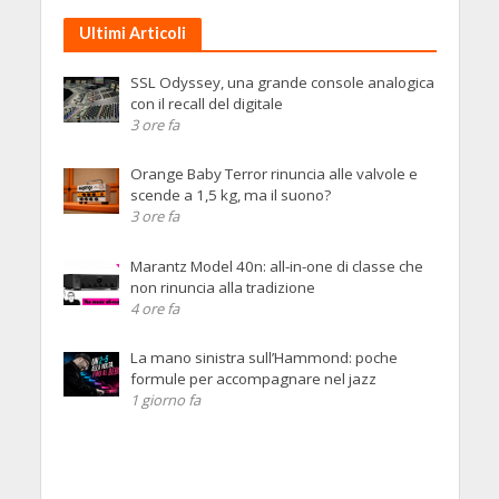
Ultimi Articoli
SSL Odyssey, una grande console analogica
con il recall del digitale
3 ore fa
Orange Baby Terror rinuncia alle valvole e
scende a 1,5 kg, ma il suono?
3 ore fa
Marantz Model 40n: all-in-one di classe che
non rinuncia alla tradizione
4 ore fa
La mano sinistra sull’Hammond: poche
formule per accompagnare nel jazz
1 giorno fa