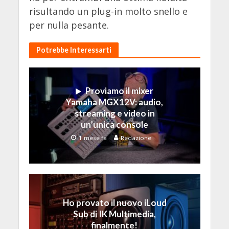
risultando un plug-in molto snello e
per nulla pesante.
Potrebbe Interessarti
Proviamo il mixer
Yamaha MGX12V: audio,
streaming e video in
un’unica console
1 mese fa
Redazione
Ho provato il nuovo iLoud
Sub di IK Multimedia,
finalmente!