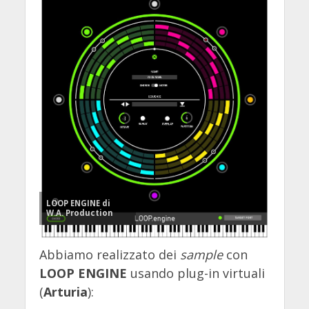
LOOP ENGINE di
W.A. Production
Abbiamo realizzato dei
sample
con
LOOP ENGINE
usando plug-in virtuali
(
Arturia
):