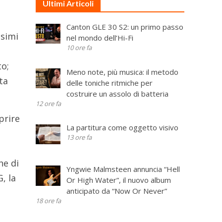
Ultimi Articoli
l
Canton GLE 30 S2: un primo passo
ssimi
nel mondo dell’Hi-Fi
10 ore fa
to;
Meno note, più musica: il metodo
ta
delle toniche ritmiche per
costruire un assolo di batteria
12 ore fa
prire
La partitura come oggetto visivo
13 ore fa
he di
Yngwie Malmsteen annuncia “Hell
, la
Or High Water”, il nuovo album
anticipato da “Now Or Never”
18 ore fa