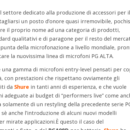
l settore dedicato alla produzione di accessori per i
itagliarsi un posto d’onore quasi irremovibile, pochi
are il proprio nome ad una categoria di prodotti,
ard qualitativi e di paragone per il resto del merca
 punta della microfonazione a livello mondiale, pron
are la nuovissima linea di microfoni PG ALTA.
è una gamma di microfoni entry-level pensati per co
tà, con prestazioni che rispettano ovviamente gli
iti da
Shure
in tanti anni di esperienza, e che vuole
oni adeguate ai budget di “performers live” come anc
 solamente di un restyling della precedente serie PG
sè anche l’introduzione di alcuni nuovi modelli
r mirate applicazioni.È questo il caso del