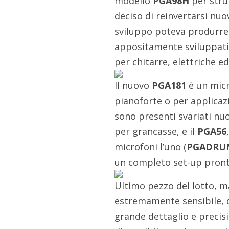
modello
PGA98H
per stru
deciso di reinvertarsi nuo
sviluppo poteva produrr
appositamente sviluppati 
per chitarre, elettriche ed
Il nuovo
PGA181
è un micr
pianoforte o per applicazi
sono presenti svariati nuov
per grancasse, e il
PGA56
microfoni l’uno (
PGADRU
un completo set-up pronto
Ultimo pezzo del lotto, 
estremamente sensibile, d
grande dettaglio e preci