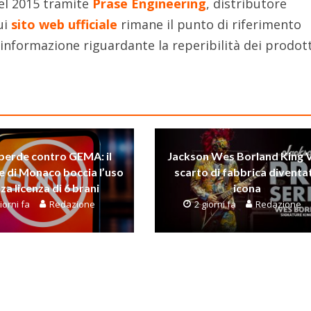
el 2015 tramite
Prase Engineering
, distributore
ui
sito web ufficiale
rimane il punto di riferimento
informazione riguardante la reperibilità dei prodott
perde contro GEMA: il
Jackson Wes Borland King V
e di Monaco boccia l’uso
scarto di fabbrica diventa
za licenza di 6 brani
icona
iorni fa
Redazione
2 giorni fa
Redazione