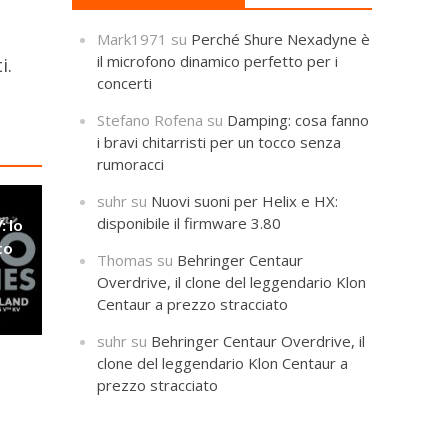
Mark1971
su
Perché Shure Nexadyne è
il microfono dinamico perfetto per i
i.
concerti
Stefano Rofena
su
Damping: cosa fanno
i bravi chitarristi per un tocco senza
rumoracci
suhr
su
Nuovi suoni per Helix e HX:
disponibile il firmware 3.80
: lo
to
Thomas
su
Behringer Centaur
Overdrive, il clone del leggendario Klon
Centaur a prezzo stracciato
suhr
su
Behringer Centaur Overdrive, il
clone del leggendario Klon Centaur a
prezzo stracciato