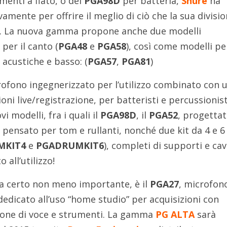
menti a fiato, o del
PGA98D
per batteria,
Shure
ha
vamente per offrire il meglio di ciò che la sua divisi
e. La nuova gamma propone anche due modelli
per il canto (
PGA48
e
PGA58
), così come modelli pe
 acustiche e basso: (
PGA57
,
PGA81
)
ofono ingegnerizzato per l’utilizzo combinato con 
oni live/registrazione, per batteristi e percussionist
i modelli, fra i quali il
PGA98D
, il
PGA52
, progetta
, pensato per tom e rullanti, nonché due kit da 4 e 6
MKIT4
e
PGADRUMKIT6
), completi di supporti e cav
 all’utilizzo!
ma certo non meno importante, è il
PGA27
, microfon
edicato all’uso “home studio” per acquisizioni con
sione di voce e strumenti. La gamma
PG ALTA
sarà