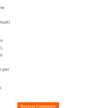
one
nsati
un
i,
to
i per
o
Recents Comments