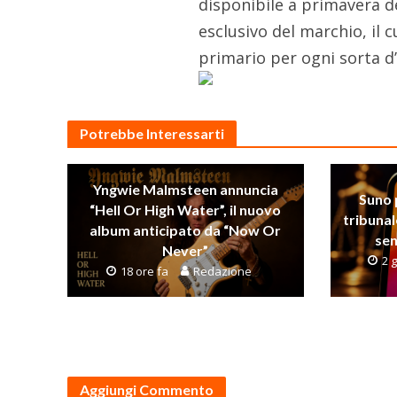
disponibile a primavera d
esclusivo del marchio, il c
primario per ogni sorta d’
Potrebbe Interessarti
Yngwie Malmsteen annuncia
Suno 
“Hell Or High Water”, il nuovo
tribunal
album anticipato da “Now Or
sen
Never”
2 g
18 ore fa
Redazione
Aggiungi Commento