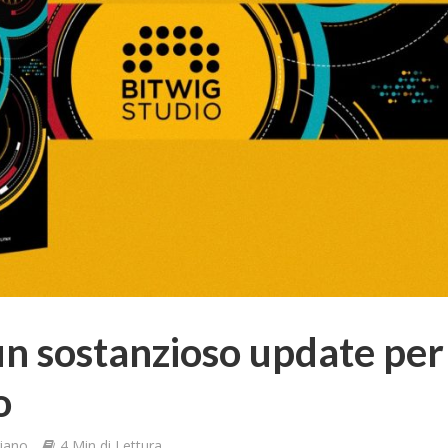
un sostanzioso update per
o
iano
4 Min di Lettura