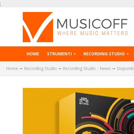
;
HOME
STRUMENTI
RECORDING STUDIO
Home
➟
Recording Studio
➟
Recording Studio - News
➟
Disponib