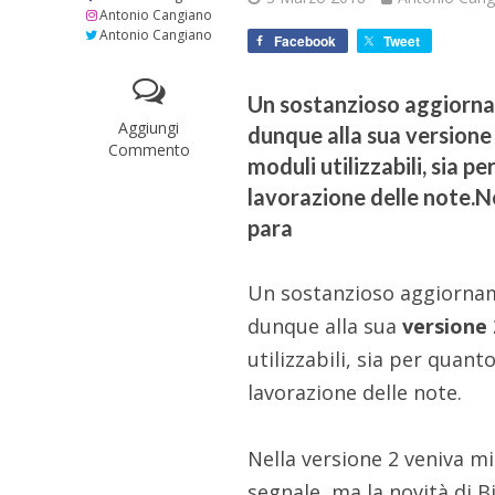
Antonio Cangiano
Antonio Cangiano
Facebook
Tweet
Un sostanzioso aggiornam
Aggiungi
dunque alla sua versione 
Commento
moduli utilizzabili, sia p
lavorazione delle note.Ne
para
Un sostanzioso aggiorna
dunque alla sua
versione 
utilizzabili, sia per quant
lavorazione delle note.
Nella versione 2 veniva mi
segnale, ma la novità di B