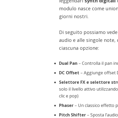
leggendari
synth digitali
modulo nasce come unione 
giorni nostri.
Di seguito possiamo ved
audio e alle singole note,
ciascuna opzione:
Dual Pan
– Controlla il pan in
DC Offset
– Aggiunge offset 
Selettore FX e selettore st
solo il livello attivo utilizza
clic e pop)
Phaser
– Un classico effetto 
Pitch Shifter
– Sposta l’audio 