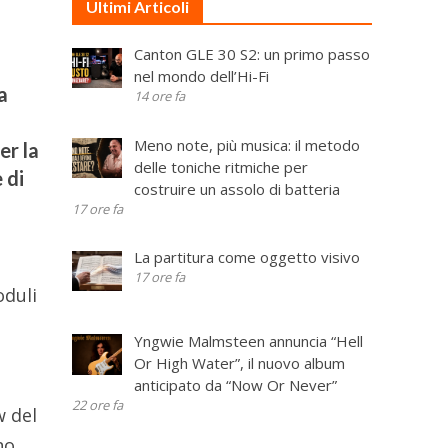
Ultimi Articoli
Canton GLE 30 S2: un primo passo
nel mondo dell’Hi-Fi
a
14 ore fa
Meno note, più musica: il metodo
er la
delle toniche ritmiche per
 di
costruire un assolo di batteria
17 ore fa
La partitura come oggetto visivo
17 ore fa
oduli
Yngwie Malmsteen annuncia “Hell
Or High Water”, il nuovo album
anticipato da “Now Or Never”
22 ore fa
w del
no