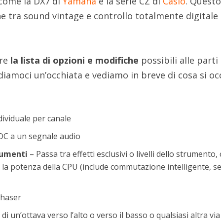
come la DX7 di
Yamaha
e la serie CZ di
Casio
. Quest
tra sound vintage e controllo totalmente digitale 
ere
la lista di opzioni e modifiche
possibili alle parti
 diamoci un’occhiata e vediamo in breve di cosa si o
dividuale per canale
DC a un segnale audio
rumenti
– Passa tra effetti esclusivi o livelli dello strumento,
ndo la potenza della CPU (include commutazione intelligente, s
phaser
di un’ottava verso l’alto o verso il basso o qualsiasi altra via