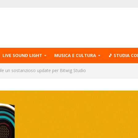
LIVE SOUND LIGHT
MUSICA E CULTURA
🎵 STUDIA CO
ile un sostanzioso update per Bitwig Studio