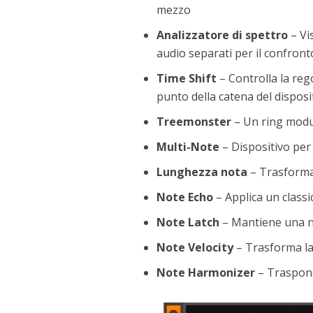
mezzo
Analizzatore di spettro
– Vi
audio separati per il confront
Time Shift
– Controlla la reg
punto della catena del disposi
Treemonster
– Un ring modu
Multi-Note
– Dispositivo per 
Lunghezza nota
– Trasforma
Note Echo
– Applica un classi
Note Latch
– Mantiene una no
Note Velocity
– Trasforma la 
Note Harmonizer
– Traspone