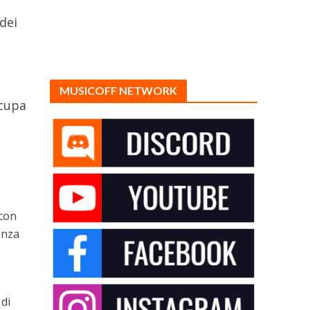
o
dei
MUSICOFF NETWORK
ccupa
 con
enza
 di