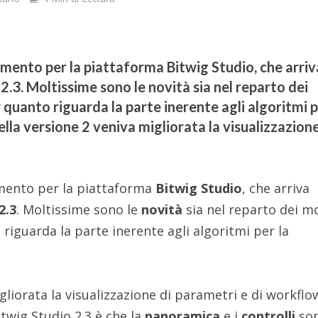
ento per la piattaforma Bitwig Studio, che arriv
2.3. Moltissime sono le novità sia nel reparto dei
er quanto riguarda la parte inerente agli algoritmi p
lla versione 2 veniva migliorata la visualizzazione
mento per la piattaforma
Bitwig Studio
, che arriva
2.3
. Moltissime sono le
novità
sia nel reparto dei m
o riguarda la parte inerente agli algoritmi per la
gliorata la visualizzazione di parametri e di workflo
itwig Studio 2.3 è che la
panoramica
e i
controlli
so