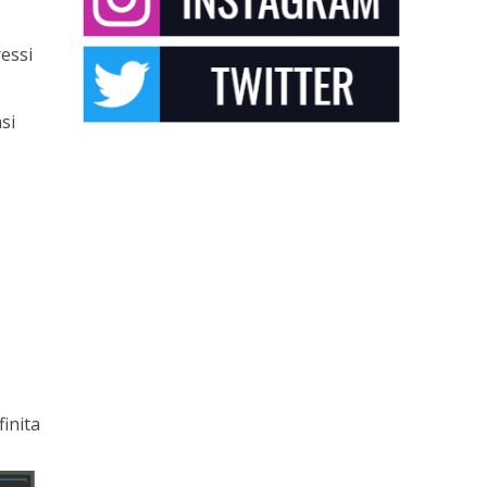
ressi
si
inita