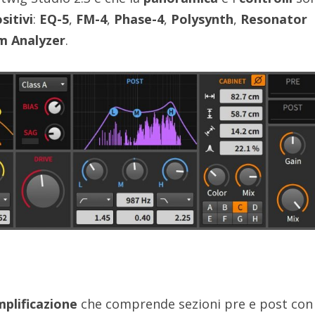
sitivi
:
EQ-5
,
FM-4
,
Phase-4
,
Polysynth
,
Resonator
m Analyzer
.
plificazione
che comprende sezioni pre e post con