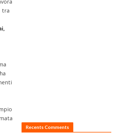
avora
 tra
i,
 ma
 ha
menti
empio
rmata
Recents Comments