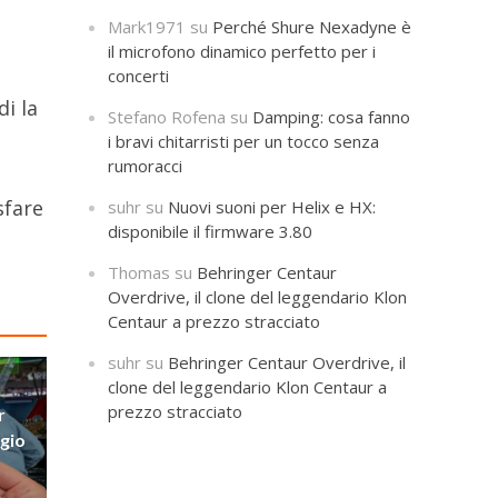
Mark1971
su
Perché Shure Nexadyne è
il microfono dinamico perfetto per i
e
concerti
di la
Stefano Rofena
su
Damping: cosa fanno
i bravi chitarristi per un tocco senza
rumoracci
sfare
suhr
su
Nuovi suoni per Helix e HX:
disponibile il firmware 3.80
Thomas
su
Behringer Centaur
Overdrive, il clone del leggendario Klon
Centaur a prezzo stracciato
suhr
su
Behringer Centaur Overdrive, il
clone del leggendario Klon Centaur a
prezzo stracciato
r
ggio