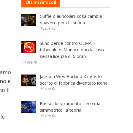
Ultimi Articoli
Cuffie o auricolari: cosa cambia
davvero per chi suona
14 ore fa
Suno perde contro GEMA: il
tribunale di Monaco boccia l’uso
senza licenza di 6 brani
14 ore fa
diamo
Jackson Wes Borland King V: lo
ono e
scarto di fabbrica diventato icona
15 ore fa
o il
Basso, lo strumento cieco ma
simmetrico: la teoria
15 ore fa
le