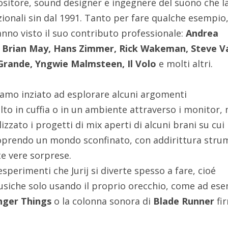
sitore, sound designer e ingegnere del suono che l
azionali sin dal 1991. Tanto per fare qualche esempio,
nno visto il suo contributo professionale:
Andrea
, Brian May, Hans Zimmer, Rick Wakeman, Steve Va
Grande, Yngwie Malmsteen, Il Volo
e molti altri.
amo inziato ad esplorare alcuni argomenti
lto in cuffia o in un ambiente attraverso i monitor,
zato i progetti di mix aperti di alcuni brani su cui
scoprendo un mondo sconfinato, con addirittura stru
te vere sorprese.
sperimenti che Jurij si diverte spesso a fare, cioé
usiche solo usando il proprio orecchio, come ad es
nger Things
o la colonna sonora di
Blade Runner
fi