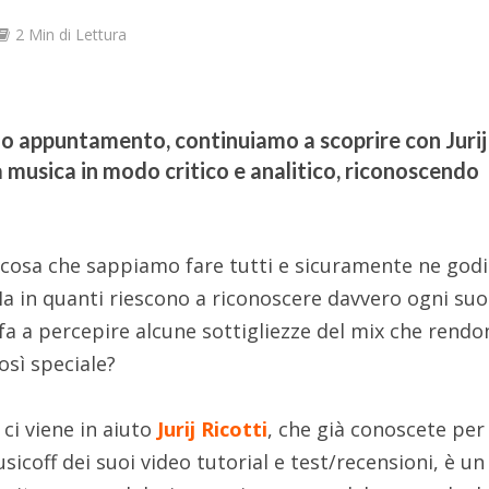
2 Min di Lettura
mo appuntamento, continuiamo a scoprire con Jurij
a musica in modo critico e analitico, riconoscendo
a cosa che sappiamo fare tutti e sicuramente ne go
a in quanti riescono a riconoscere davvero ogni su
a a percepire alcune sottigliezze del mix che rendon
osì speciale?
ci viene in aiuto
Jurij Ricotti
, che già conoscete per 
icoff dei suoi video tutorial e test/recensioni, è un