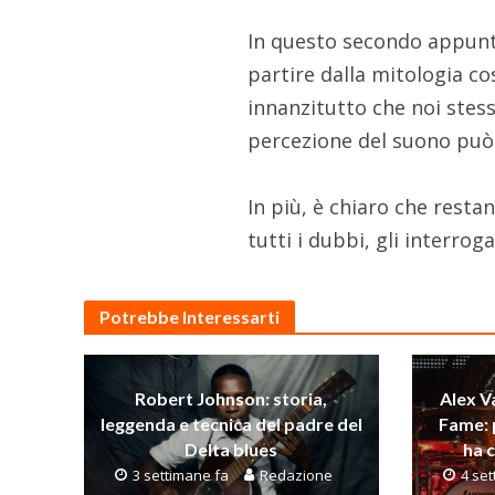
In questo secondo appunt
partire dalla mitologia co
innanzitutto che noi stess
percezione del suono può
In più, è chiaro che resta
tutti i dubbi, gli interroga
Potrebbe Interessarti
Robert Johnson: storia,
Alex Va
leggenda e tecnica del padre del
Fame: 
Delta blues
ha 
3 settimane fa
Redazione
4 se