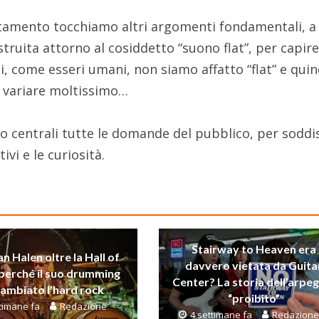
amento tocchiamo altri argomenti fondamentali, a
struita attorno al cosiddetto “suono flat”, per capir
i, come esseri umani, non siamo affatto “flat” e quin
 variare moltissimo…
no centrali tutte le domande del pubblico, per soddi
tivi e le curiosità.
Stairway to Heaven era
n Halen oltre la Hall of
davvero vietata da Guita
perché il suo drumming
Center? La storia dell’arpe
cambiato l’hard rock
“proibito”
ttimane fa
Redazione
4 settimane fa
Redazione