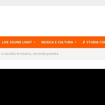
LIVE SOUND LIGHT
MUSICA E CULTURA
🎵 STUDIA CO
si ascolta la musica, seconda puntata