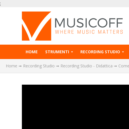
;
HOME
STRUMENTI
RECORDING STUDIO
Home
➟
Recording Studio
➟
Recording Studio - Didattica
➟
Come 