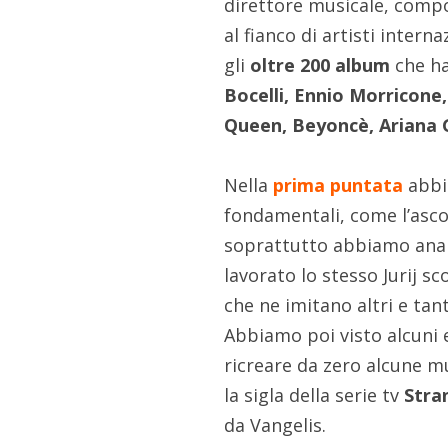
direttore musicale, compo
al fianco di artisti intern
gli
oltre 200 album
che ha
Bocelli, Ennio Morricone
Queen, Beyoncè, Ariana 
Nella
prima puntata
abbi
fondamentali, come l’asco
soprattutto abbiamo analiz
lavorato lo stesso Jurij 
che ne imitano altri e tan
Abbiamo poi visto alcuni e
ricreare da zero alcune m
la sigla della serie tv
Stra
da Vangelis.