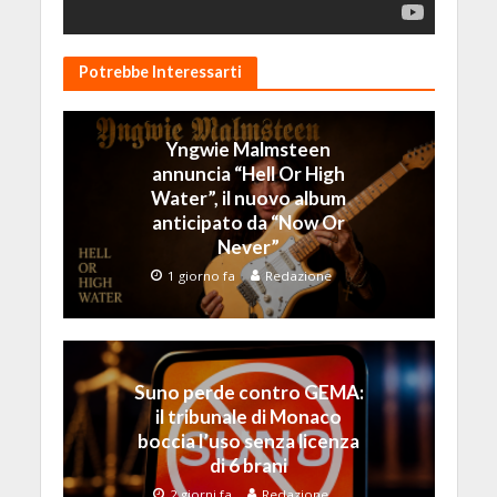
Potrebbe Interessarti
Yngwie Malmsteen
annuncia “Hell Or High
Water”, il nuovo album
anticipato da “Now Or
Never”
1 giorno fa
Redazione
Suno perde contro GEMA:
il tribunale di Monaco
boccia l’uso senza licenza
di 6 brani
2 giorni fa
Redazione