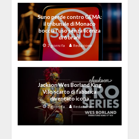
Suno perde contro GEMA:
il tribunale di Monaco
boccia l’uso senza licenza
di 6 brani
2 giorni fa
Redazione
Jackson Wes Borland King
V: lo scarto di fabbrica
diventato icona
2 giorni fa
Redazione