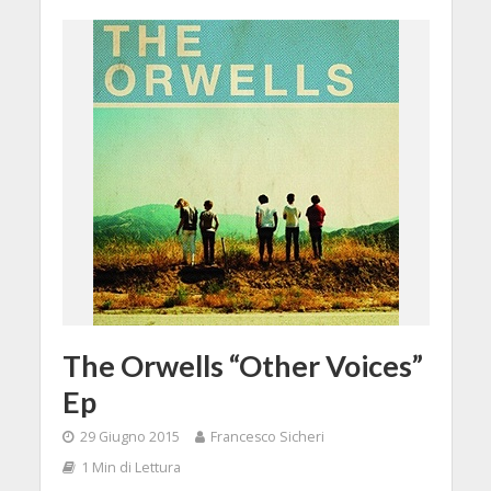
The Orwells “Other Voices”
Ep
29 Giugno 2015
Francesco Sicheri
1 Min di Lettura