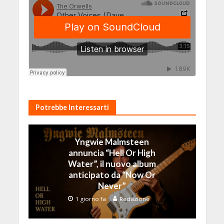
Potrebbe Interessarti
Yngwie Malmsteen
annuncia “Hell Or High
Water”, il nuovo album
anticipato da “Now Or
Never”
1 giorno fa
Redazione