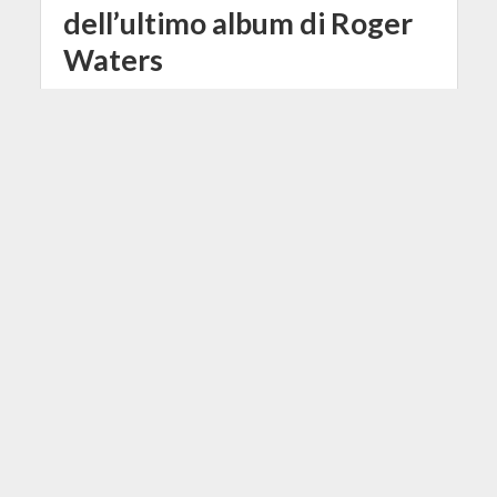
dell’ultimo album di Roger
Waters
17 Giugno 2017
Redazione
2 Min di Lettura
Facebook
Tweet
Le vendite del nuovo album di Roger
Waters, Is This the Life We Really
Want?, sono state bloccate per
un'accusa di plagio, che non riguarda
la musica come si potrebbe pensare,
ma l'artwork del progetto.