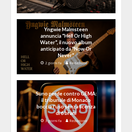
Yngwie Malmsteen
annuncia “Hell Or High
Water”, il nuovo album
anticipato da “Now Or
Never”
2 giorni fa
Redazione
Suno perde contro GEMA:
il tribunale di Monaco
boccia l’uso senza licenza
di 6 brani
3 giorni fa
Redazione