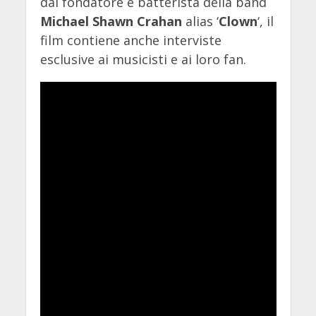
dal fondatore e batterista della band
Michael Shawn Crahan
alias ‘
Clown
‘, il
film contiene anche interviste
esclusive ai musicisti e ai loro fan.