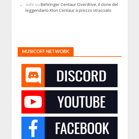
suhr
su
Behringer Centaur Overdrive, il clone del
leggendario Klon Centaur a prezzo stracciato
MUSICOFF NETWORK