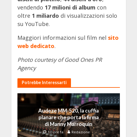
vendendo
17 milioni di album
con
oltre
1 miliardo
di visualizzazioni solo
su YouTube.
Maggiori informazioni sul film nel
sito
web dedicato
.
Photo courtesy of Good Ones PR
Agency
Potrebbe Interessarti
Audeze MM-520, la cuffia
planare che porta la firma
di Manny Marroquin
10 ore fa
Redazione