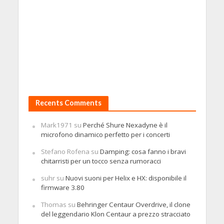
Recents Comments
Mark1971
su
Perché Shure Nexadyne è il
microfono dinamico perfetto per i concerti
Stefano Rofena
su
Damping: cosa fanno i bravi
chitarristi per un tocco senza rumoracci
suhr
su
Nuovi suoni per Helix e HX: disponibile il
firmware 3.80
Thomas
su
Behringer Centaur Overdrive, il clone
del leggendario Klon Centaur a prezzo stracciato