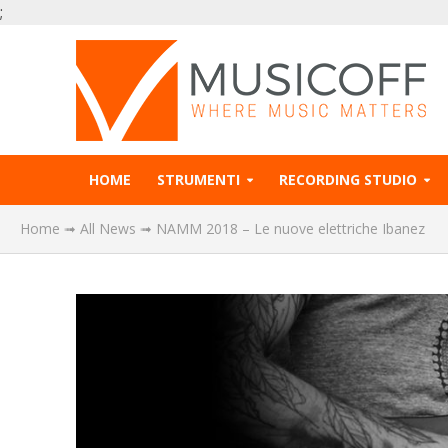
;
HOME
STRUMENTI
RECORDING STUDIO
Home
➟
All News
➟
NAMM 2018 – Le nuove elettriche Ibanez