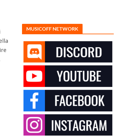
MUSICOFF NETWORK
i
ella
ire
.