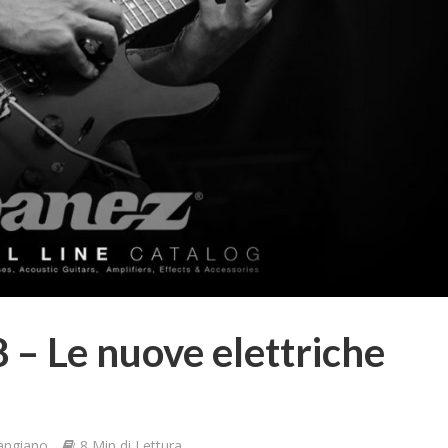
 Le nuove elettriche
angiano
8 Min di Lettura