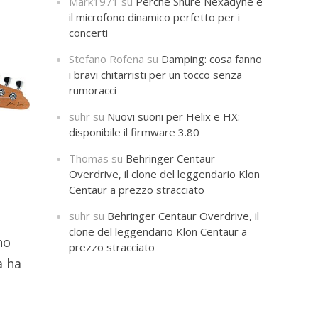
Mark1971
su
Perché Shure Nexadyne è
il microfono dinamico perfetto per i
concerti
Stefano Rofena
su
Damping: cosa fanno
i bravi chitarristi per un tocco senza
rumoracci
suhr
su
Nuovi suoni per Helix e HX:
disponibile il firmware 3.80
Thomas
su
Behringer Centaur
Overdrive, il clone del leggendario Klon
Centaur a prezzo stracciato
suhr
su
Behringer Centaur Overdrive, il
clone del leggendario Klon Centaur a
no
prezzo stracciato
a ha