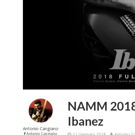
NAMM 2018 –
Ibanez
Antonio Cangiano
Antonio Cangiano
11 Gennaio 2018
Antonio C