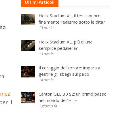
Ultimi Articoli
Helix Stadium XL, il test sonoro:
finalmente realismo sotto le dita?
una
13 ore fa
Helix Stadium XL, più di una
semplice pedaliera?
13 ore fa
Il coraggio dell’errore: impara a
gestire gli sbagli sul palco
na
14 ore fa
anez
Canton GLE 30 S2: un primo passo
nel mondo dell’Hi-Fi
er il
1 giorno fa