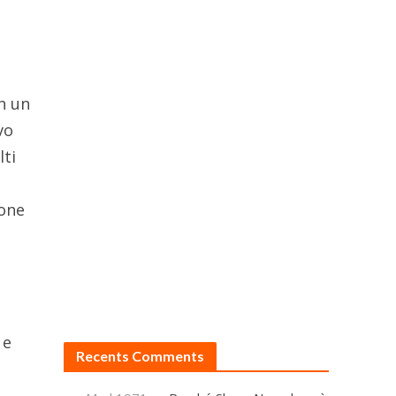
n un
vo
lti
ione
 e
Recents Comments