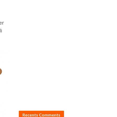
er
di
Recents Comments