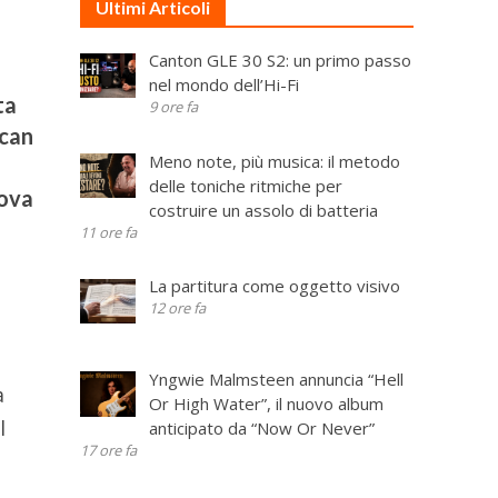
Ultimi Articoli
Canton GLE 30 S2: un primo passo
nel mondo dell’Hi-Fi
ta
9 ore fa
ican
Meno note, più musica: il metodo
delle toniche ritmiche per
uova
costruire un assolo di batteria
11 ore fa
La partitura come oggetto visivo
12 ore fa
Yngwie Malmsteen annuncia “Hell
a
Or High Water”, il nuovo album
l
anticipato da “Now Or Never”
17 ore fa