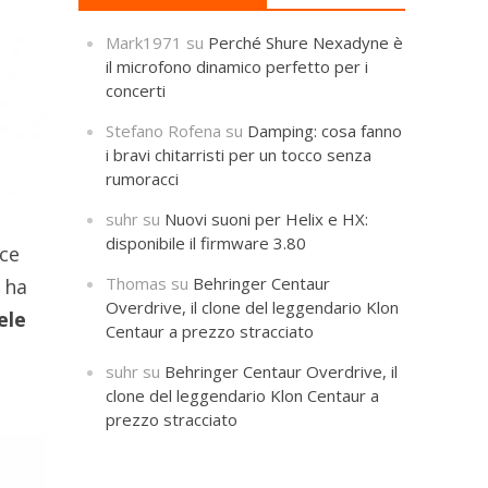
Mark1971
su
Perché Shure Nexadyne è
il microfono dinamico perfetto per i
concerti
Stefano Rofena
su
Damping: cosa fanno
i bravi chitarristi per un tocco senza
rumoracci
suhr
su
Nuovi suoni per Helix e HX:
disponibile il firmware 3.80
sce
Thomas
su
Behringer Centaur
 ha
Overdrive, il clone del leggendario Klon
ele
Centaur a prezzo stracciato
suhr
su
Behringer Centaur Overdrive, il
clone del leggendario Klon Centaur a
prezzo stracciato