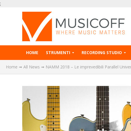
;
HOME
STRUMENTI
RECORDING STUDIO
Home
➟
All News
➟
NAMM 2018 – Le imprevedibili Parallel Unive