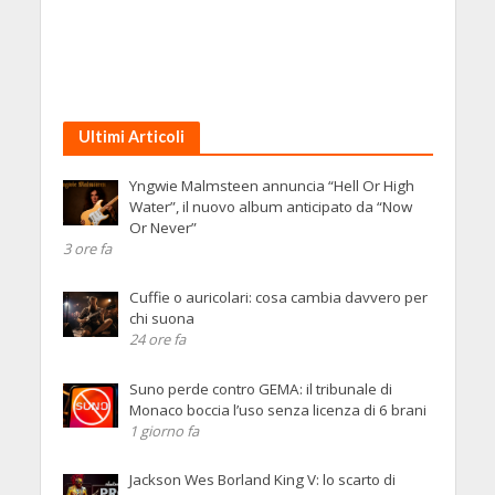
Ultimi Articoli
Yngwie Malmsteen annuncia “Hell Or High
Water”, il nuovo album anticipato da “Now
Or Never”
3 ore fa
Cuffie o auricolari: cosa cambia davvero per
chi suona
24 ore fa
Suno perde contro GEMA: il tribunale di
Monaco boccia l’uso senza licenza di 6 brani
1 giorno fa
Jackson Wes Borland King V: lo scarto di