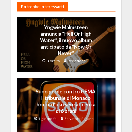
Potrebbe Interessarti
Yngwie Malmsteen
annuncia “Hell Or High
Water”, il nuovo album
anticipato da “Now Or
Never”
3 ore fa
Redazione
Suno perde contro GEMA:
il tribunale di Monaco
boccia l’uso senza licenza
di 6 brani
1 giorno fa
Salvatore Pagano