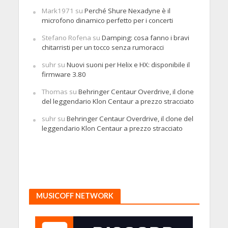
Mark1971
su
Perché Shure Nexadyne è il
microfono dinamico perfetto per i concerti
Stefano Rofena
su
Damping: cosa fanno i bravi
chitarristi per un tocco senza rumoracci
suhr
su
Nuovi suoni per Helix e HX: disponibile il
firmware 3.80
Thomas
su
Behringer Centaur Overdrive, il clone
del leggendario Klon Centaur a prezzo stracciato
suhr
su
Behringer Centaur Overdrive, il clone del
leggendario Klon Centaur a prezzo stracciato
MUSICOFF NETWORK