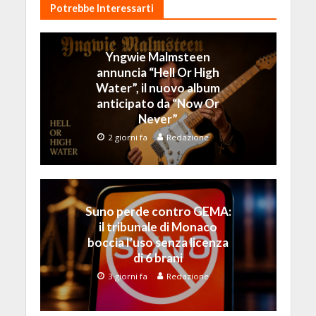
Potrebbe Interessarti
Yngwie Malmsteen
annuncia “Hell Or High
Water”, il nuovo album
anticipato da “Now Or
Never”
2 giorni fa
Redazione
Suno perde contro GEMA:
il tribunale di Monaco
boccia l’uso senza licenza
di 6 brani
3 giorni fa
Redazione