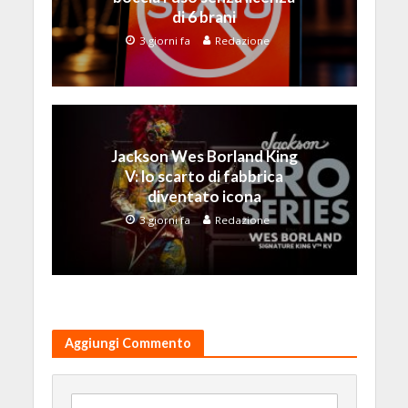
di 6 brani
3 giorni fa
Redazione
Jackson Wes Borland King
V: lo scarto di fabbrica
diventato icona
3 giorni fa
Redazione
Aggiungi Commento