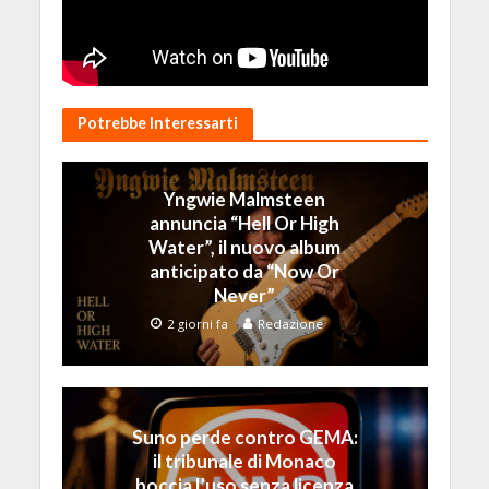
Potrebbe Interessarti
Yngwie Malmsteen
annuncia “Hell Or High
Water”, il nuovo album
anticipato da “Now Or
Never”
2 giorni fa
Redazione
Suno perde contro GEMA:
il tribunale di Monaco
boccia l’uso senza licenza