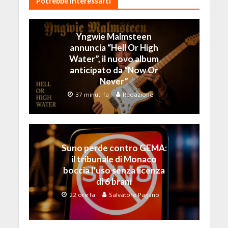
Potrebbe Interessarti
Yngwie Malmsteen
annuncia “Hell Or High
Water”, il nuovo album
anticipato da “Now Or
Never”
37 minuti fa
Redazione
Suno perde contro GEMA:
il tribunale di Monaco
boccia l’uso senza licenza
di 6 brani
22 ore fa
Salvatore Pagano