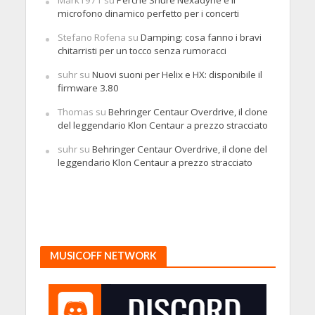
Mark1971
su
Perché Shure Nexadyne è il
microfono dinamico perfetto per i concerti
Stefano Rofena
su
Damping: cosa fanno i bravi
chitarristi per un tocco senza rumoracci
suhr
su
Nuovi suoni per Helix e HX: disponibile il
firmware 3.80
Thomas
su
Behringer Centaur Overdrive, il clone
del leggendario Klon Centaur a prezzo stracciato
suhr
su
Behringer Centaur Overdrive, il clone del
leggendario Klon Centaur a prezzo stracciato
MUSICOFF NETWORK